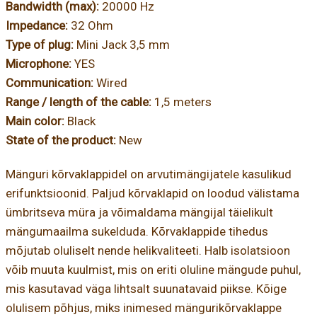
Bandwidth (max):
20000 Hz
Impedance:
32 Ohm
Type of plug:
Mini Jack 3,5 mm
Microphone:
YES
Communication:
Wired
Range / length of the cable:
1,5 meters
Main color:
Black
State of the product:
New
Mänguri kõrvaklappidel on arvutimängijatele kasulikud
erifunktsioonid. Paljud kõrvaklapid on loodud välistama
ümbritseva müra ja võimaldama mängijal täielikult
mängumaailma sukelduda. Kõrvaklappide tihedus
mõjutab oluliselt nende helikvaliteeti. Halb isolatsioon
võib muuta kuulmist, mis on eriti oluline mängude puhul,
mis kasutavad väga lihtsalt suunatavaid piikse. Kõige
olulisem põhjus, miks inimesed mängurikõrvaklappe