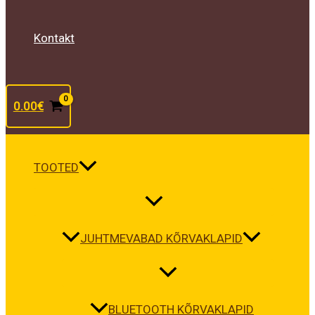
Kontakt
0.00
€
TOOTED
JUHTMEVABAD KÕRVAKLAPID
BLUETOOTH KÕRVAKLAPID