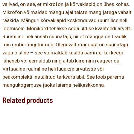
valivad, on see, et mikrofon ja kõrvaklapid on ühes kohas.
Mikrofon võimaldab mängu ajal teiste mängijatega vabalt
rääkida. Mänguri kõrvaklapid keskenduvad ruumilise heli
loomisele. Mõnikord tehakse seda üldise kvaliteedi arvelt.
Ruumiline heli annab suunataju, nii et mängija on teadlik,
mis ümberringi toimub. Olenevalt mängust on suunataju
väga oluline – see võimaldab kuulda samme, kui keegi
läheneb või eemaldub ning aitab kiiremini reageerida.
Virtuaalne ruumiline heli luuakse arvutisse või
peakomplekti installitud tarkvara abil. See loob parema
mängukogemuse jaoks laiema helikeskkonna.
Related products