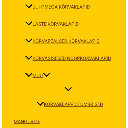
JUHTMEGA KÕRVAKLAPID
LASTE KÕRVAKLAPID
KÕRVAPEALSED KÕRVAKLAPID
KÕRVASISESED NÖÖPKÕRVAKLAPID
MUU
KÕRVAKLAPPDE ÜMBRISED
MÄNGURITE