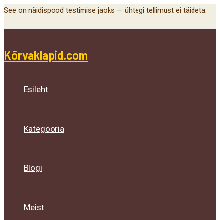
Main
Menu
Menu
Menu
Skip
See on näidispood testimise jaoks — ühtegi tellimust ei täideta.
Menu
Toggle
Toggle
Toggle
to
content
Kõrvaklapid.com
Esileht
Kategooria
Blogi
Meist