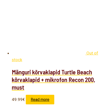
Out of
stock
Mänguri kõrvaklapid Turtle Beach
kõrvaklapid + mikrofon Recon 200,
must
49.99
€
Read more