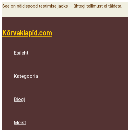
Main
Menu
Menu
Menu
Skip
See on näidispood testimise jaoks — ühtegi tellimust ei täideta.
Menu
Toggle
Toggle
Toggle
to
content
Kõrvaklapid.com
Esileht
Kategooria
Blogi
Meist