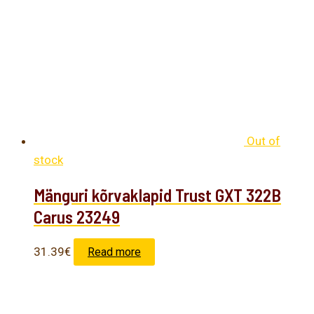
Out of
stock
Mänguri kõrvaklapid Trust GXT 322B
Carus 23249
31.39
€
Read more