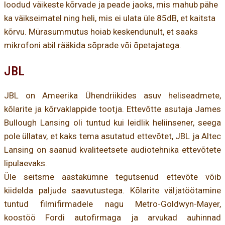
loodud väikeste kõrvade ja peade jaoks, mis mahub pähe
ka väikseimatel ning heli, mis ei ulata üle 85dB, et kaitsta
kõrvu. Mürasummutus hoiab keskendunult, et saaks
mikrofoni abil rääkida sõprade või õpetajatega.
JBL
JBL on Ameerika Ühendriikides asuv heliseadmete,
kõlarite ja kõrvaklappide tootja. Ettevõtte asutaja James
Bullough Lansing oli tuntud kui leidlik heliinsener, seega
pole üllatav, et kaks tema asutatud ettevõtet, JBL ja Altec
Lansing on saanud kvaliteetsete audiotehnika ettevõtete
lipulaevaks.
Üle seitsme aastakümne tegutsenud ettevõte võib
kiidelda paljude saavutustega. Kõlarite väljatöötamine
tuntud filmifirmadele nagu Metro-Goldwyn-Mayer,
koostöö Fordi autofirmaga ja arvukad auhinnad