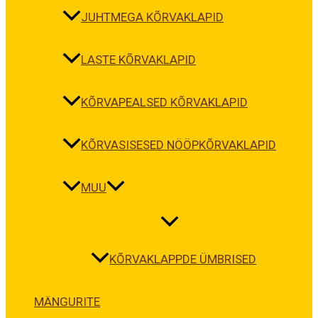
JUHTMEGA KÕRVAKLAPID
LASTE KÕRVAKLAPID
KÕRVAPEALSED KÕRVAKLAPID
KÕRVASISESED NÖÖPKÕRVAKLAPID
MUU
KÕRVAKLAPPDE ÜMBRISED
MÄNGURITE