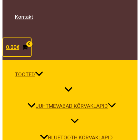
Kontakt
0.00
€
TOOTED
JUHTMEVABAD KÕRVAKLAPID
BLUETOOTH KÕRVAKLAPID