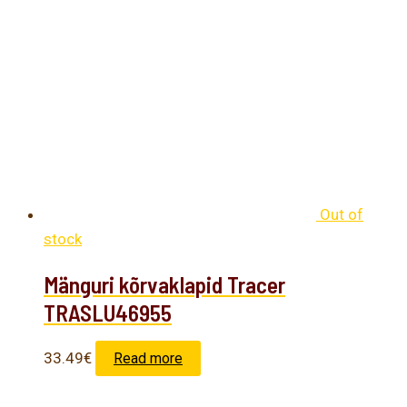
Out of
stock
Mänguri kõrvaklapid Tracer
TRASLU46955
33.49
€
Read more