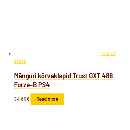
Out of
stock
Mänguri kõrvaklapid Trust GXT 488
Forze-B PS4
34.69
€
Read more