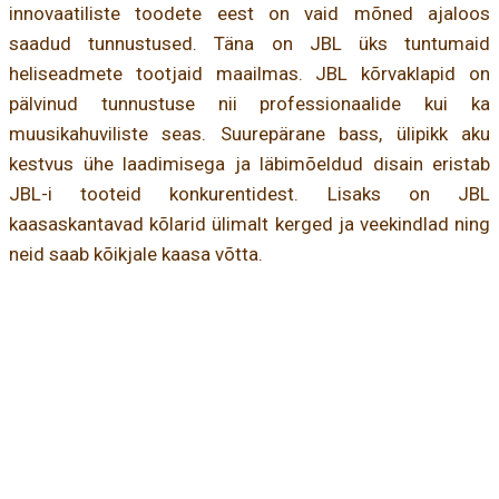
innovaatiliste toodete eest on vaid mõned ajaloos
saadud tunnustused. Täna on JBL üks tuntumaid
heliseadmete tootjaid maailmas. JBL kõrvaklapid on
pälvinud tunnustuse nii professionaalide kui ka
muusikahuviliste seas. Suurepärane bass, ülipikk aku
kestvus ühe laadimisega ja läbimõeldud disain eristab
JBL-i tooteid konkurentidest. Lisaks on JBL
kaasaskantavad kõlarid ülimalt kerged ja veekindlad ning
neid saab kõikjale kaasa võtta.