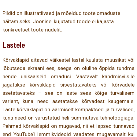
Pildid on illustratiivsed ja mõeldud toote omaduste
näitamiseks. Joonisel kujutatud toode ei kajasta
konkreetset tootemudelit.
Lastele
Kõrvaklapid aitavad väikestel lastel kuulata muusikat või
lõbutseda ekraani ees, seega on oluline õppida tundma
nende unikaalseid omadusi. Vastavalt kandmisviisile
jagatakse kõrvaklapid sisestatavateks või kõrvadele
asetatavateks – see on laste seas kõige turvalisem
variant, kuna need asetatakse kõrvadest kaugemale.
Laste kõrvaklapid on äärmiselt kompaktsed ja turvalised,
kuna need on varustatud heli summutava tehnoloogiaga.
Pehmed kõrvaklapid on mugavad, nii et lapsed tunnevad
end YouTube’i lemmikvideoid vaadates mugavamalt kui