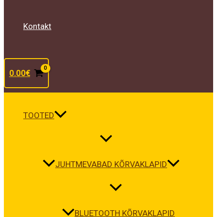
Kontakt
0.00
€
TOOTED
JUHTMEVABAD KÕRVAKLAPID
BLUETOOTH KÕRVAKLAPID