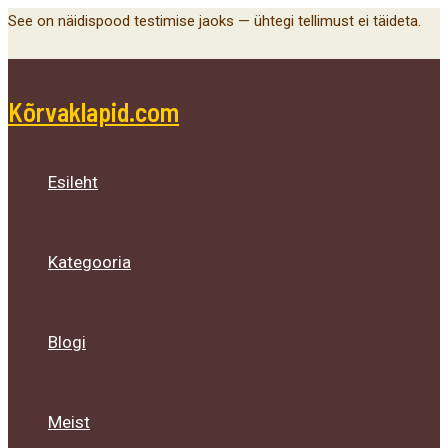
Main
Menu
Menu
Menu
Skip
See on näidispood testimise jaoks — ühtegi tellimust ei täideta.
Menu
Toggle
Toggle
Toggle
to
content
Kõrvaklapid.com
Esileht
Kategooria
Blogi
Meist