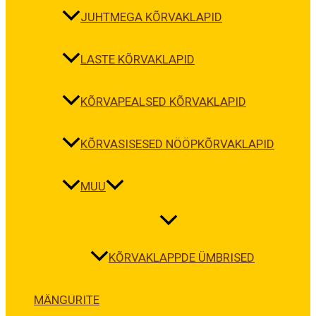
JUHTMEGA KÕRVAKLAPID
LASTE KÕRVAKLAPID
KÕRVAPEALSED KÕRVAKLAPID
KÕRVASISESED NÖÖPKÕRVAKLAPID
MUU
KÕRVAKLAPPDE ÜMBRISED
MÄNGURITE