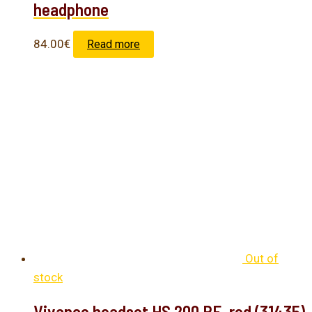
headphone
84.00
€
Read more
Out of
stock
Vivanco headset HS 200 RE, red (31435)