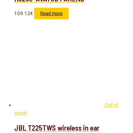
109.12
€
Read more
Out of
stock
JBL T225TWS wireless in ear