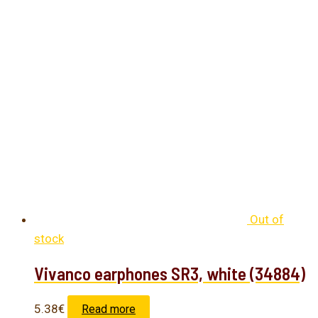
Out of
stock
Vivanco earphones SR3, white (34884)
5.38
€
Read more