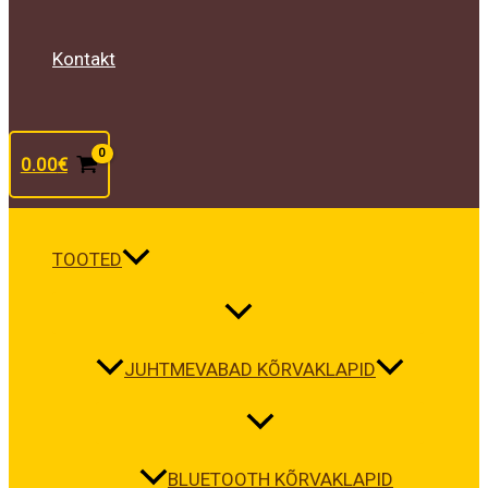
Kontakt
0.00
€
TOOTED
JUHTMEVABAD KÕRVAKLAPID
BLUETOOTH KÕRVAKLAPID