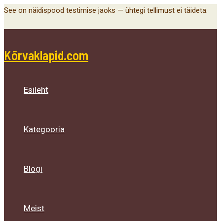
Main
Menu
Menu
Menu
Skip
See on näidispood testimise jaoks — ühtegi tellimust ei täideta.
Menu
Toggle
Toggle
Toggle
to
content
Kõrvaklapid.com
Esileht
Kategooria
Blogi
Meist