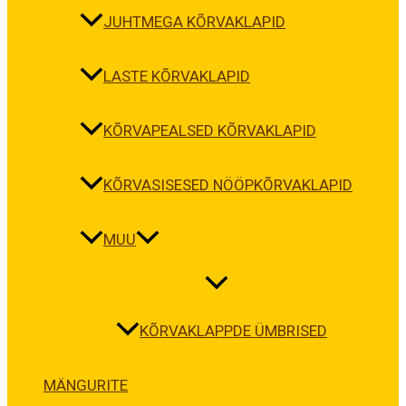
JUHTMEGA KÕRVAKLAPID
LASTE KÕRVAKLAPID
KÕRVAPEALSED KÕRVAKLAPID
KÕRVASISESED NÖÖPKÕRVAKLAPID
MUU
KÕRVAKLAPPDE ÜMBRISED
MÄNGURITE