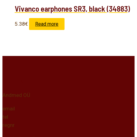
Vivanco earphones SR3, black (34883)
5.38
€
Read more
Kontakt
Andmed OÜ
email
tel
regnr