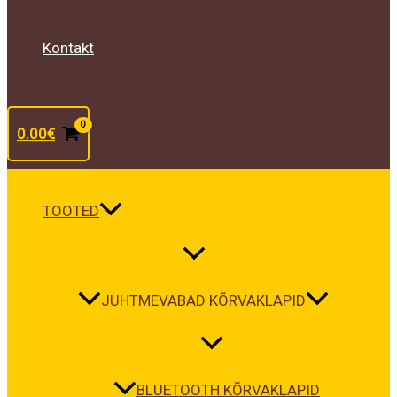
Kontakt
0.00
€
TOOTED
JUHTMEVABAD KÕRVAKLAPID
BLUETOOTH KÕRVAKLAPID