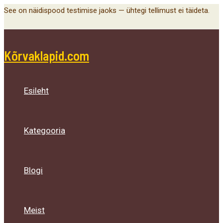
Main
Menu
Menu
Menu
Skip
See on näidispood testimise jaoks — ühtegi tellimust ei täideta.
Menu
Toggle
Toggle
Toggle
to
content
Kõrvaklapid.com
Esileht
Kategooria
Blogi
Meist