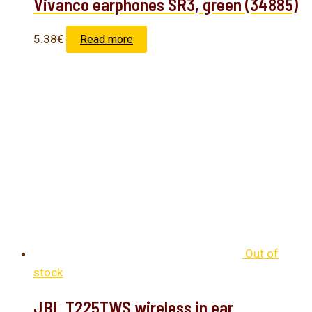
Vivanco earphones SR3, green (34885)
5.38
€
Read more
Out of
stock
JBL T225TWS wireless in ear