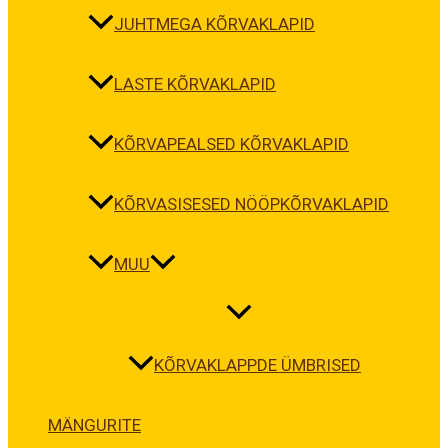
JUHTMEGA KÕRVAKLAPID
LASTE KÕRVAKLAPID
KÕRVAPEALSED KÕRVAKLAPID
KÕRVASISESED NÖÖPKÕRVAKLAPID
MUU
KÕRVAKLAPPDE ÜMBRISED
MÄNGURITE