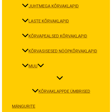
JUHTMEGA KÕRVAKLAPID
LASTE KÕRVAKLAPID
KÕRVAPEALSED KÕRVAKLAPID
KÕRVASISESED NÖÖPKÕRVAKLAPID
MUU
KÕRVAKLAPPDE ÜMBRISED
MÄNGURITE