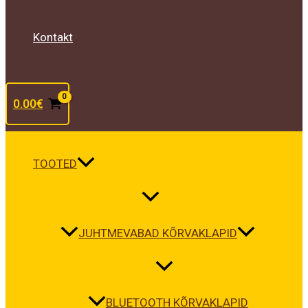
Kontakt
0.00
€
TOOTED
JUHTMEVABAD KÕRVAKLAPID
BLUETOOTH KÕRVAKLAPID