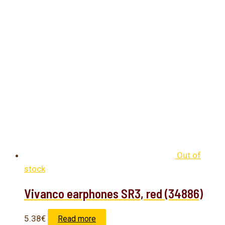
Out of
stock
Vivanco earphones SR3, red (34886)
5.38
€
Read more