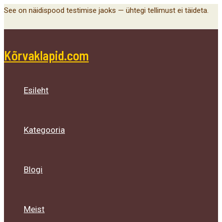
Main
Menu
Menu
Menu
Skip
See on näidispood testimise jaoks — ühtegi tellimust ei täideta.
Menu
Toggle
Toggle
Toggle
to
content
Kõrvaklapid.com
Esileht
Kategooria
Blogi
Meist