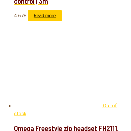
control | 3m
4.67
€
Read more
Out of
stock
Omega Freestyle zip headset FH2111,