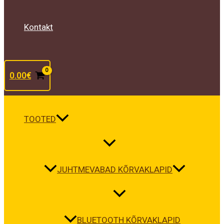
Kontakt
0.00
€
TOOTED
JUHTMEVABAD KÕRVAKLAPID
BLUETOOTH KÕRVAKLAPID