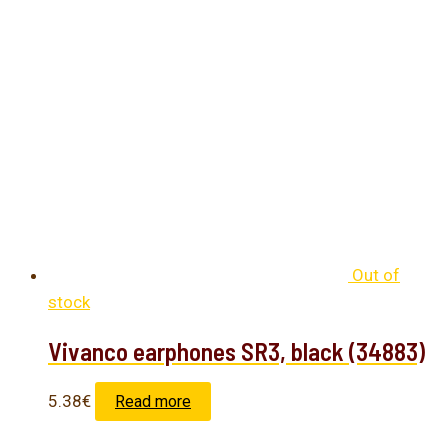
Out of
stock
Vivanco earphones SR3, black (34883)
5.38
€
Read more