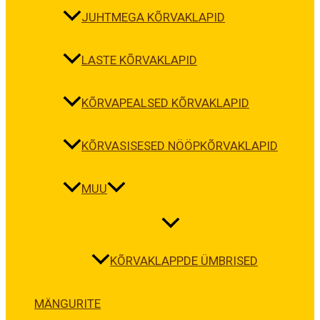
JUHTMEGA KÕRVAKLAPID
LASTE KÕRVAKLAPID
KÕRVAPEALSED KÕRVAKLAPID
KÕRVASISESED NÖÖPKÕRVAKLAPID
MUU
KÕRVAKLAPPDE ÜMBRISED
MÄNGURITE