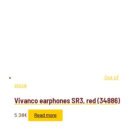
Out of
stock
Vivanco earphones SR3, red (34886)
5.38
€
Read more