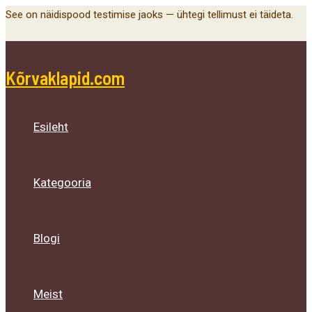
Main
Menu
Menu
Menu
Skip
See on näidispood testimise jaoks — ühtegi tellimust ei täideta.
Menu
Toggle
Toggle
Toggle
to
content
Kõrvaklapid.com
Esileht
Kategooria
Blogi
Meist