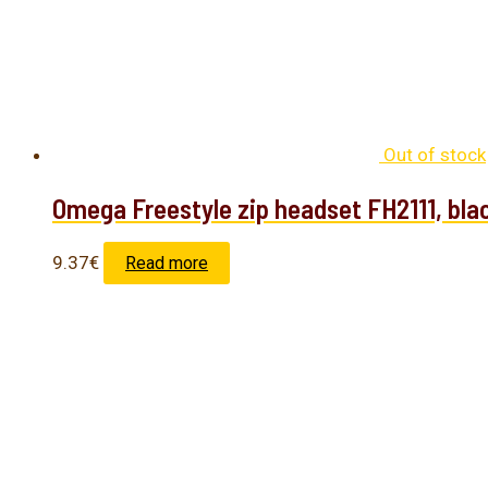
Out of stock
Omega Freestyle zip headset FH2111, bla
9.37
€
Read more