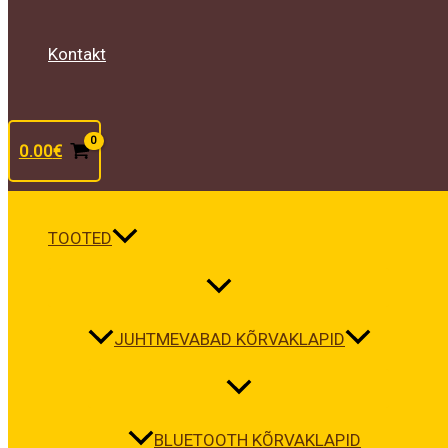
Kontakt
0.00
€
TOOTED
JUHTMEVABAD KÕRVAKLAPID
BLUETOOTH KÕRVAKLAPID