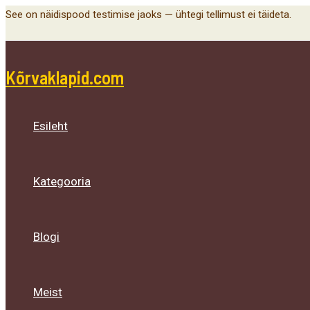
Menu
Menu
Menu
Skip
See on näidispood testimise jaoks — ühtegi tellimust ei täideta.
Toggle
Toggle
Toggle
to
content
Kõrvaklapid.com
Esileht
Kategooria
Blogi
Meist