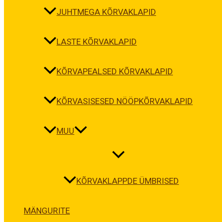
JUHTMEGA KÕRVAKLAPID
LASTE KÕRVAKLAPID
KÕRVAPEALSED KÕRVAKLAPID
KÕRVASISESED NÖÖPKÕRVAKLAPID
MUU
KÕRVAKLAPPDE ÜMBRISED
MÄNGURITE