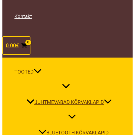
Kontakt
0.00
€
TOOTED
JUHTMEVABAD KÕRVAKLAPID
BLUETOOTH KÕRVAKLAPID