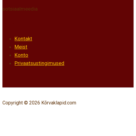
sotsiaalmeedia
Info
Kontakt
Meist
Konto
Privaatsustingimused
Copyright © 2026 Kõrvaklapid.com