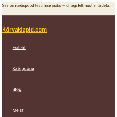
Main
Menu
Menu
Menu
Skip
See on näidispood testimise jaoks — ühtegi tellimust ei täideta.
Menu
Toggle
Toggle
Toggle
to
content
Kõrvaklapid.com
Esileht
Kategooria
Blogi
Meist