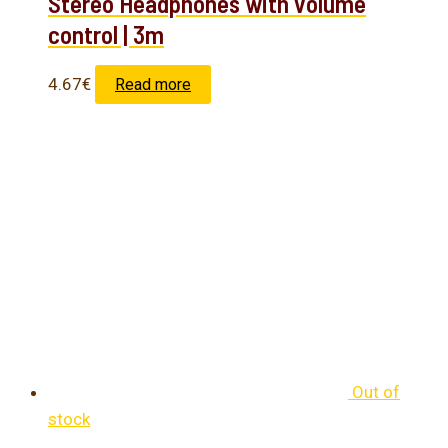
Stereo Headphones with volume
control | 3m
4.67
€
Read more
Out of
stock