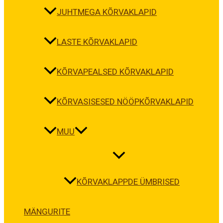
JUHTMEGA KÕRVAKLAPID
LASTE KÕRVAKLAPID
KÕRVAPEALSED KÕRVAKLAPID
KÕRVASISESED NÖÖPKÕRVAKLAPID
MUU
KÕRVAKLAPPDE ÜMBRISED
MÄNGURITE