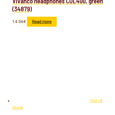
Vivanco headphones COL400, green
(34879)
14.06
€
Read more
Out of
stock