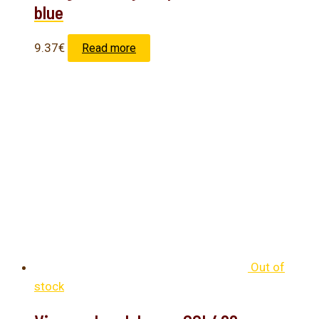
blue
9.37
€
Read more
Out of
stock