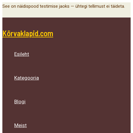
Main
Menu
Menu
Menu
Skip
See on näidispood testimise jaoks — ühtegi tellimust ei täideta.
Menu
Toggle
Toggle
Toggle
to
content
Kõrvaklapid.com
Esileht
Kategooria
Blogi
Meist