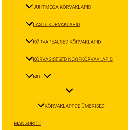
JUHTMEGA KÕRVAKLAPID
LASTE KÕRVAKLAPID
KÕRVAPEALSED KÕRVAKLAPID
KÕRVASISESED NÖÖPKÕRVAKLAPID
MUU
KÕRVAKLAPPDE ÜMBRISED
MÄNGURITE