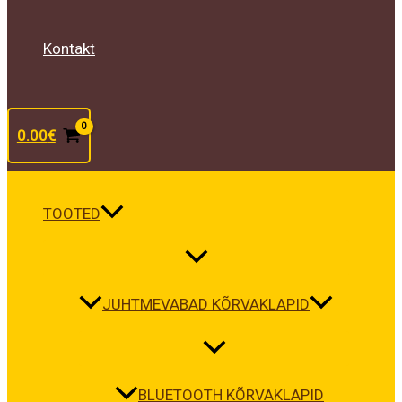
Kontakt
0.00
€
TOOTED
JUHTMEVABAD KÕRVAKLAPID
BLUETOOTH KÕRVAKLAPID