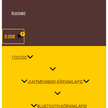
Kontakt
0.00
€
TOOTED
JUHTMEVABAD KÕRVAKLAPID
BLUETOOTH KÕRVAKLAPID