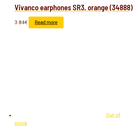
Vivanco earphones SR3, orange (34888)
3.84
€
Read more
Out of
stock