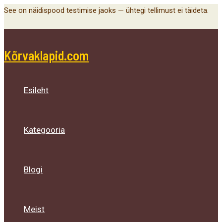
Main
Menu
Menu
Menu
Skip
See on näidispood testimise jaoks — ühtegi tellimust ei täideta.
Menu
Toggle
Toggle
Toggle
to
content
Kõrvaklapid.com
Esileht
Kategooria
Blogi
Meist