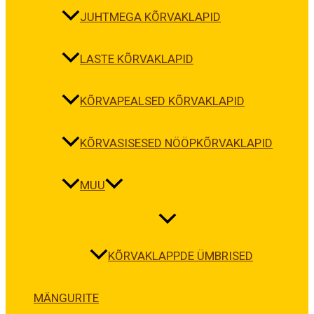
JUHTMEGA KÕRVAKLAPID
LASTE KÕRVAKLAPID
KÕRVAPEALSED KÕRVAKLAPID
KÕRVASISESED NÖÖPKÕRVAKLAPID
MUU
KÕRVAKLAPPDE ÜMBRISED
MÄNGURITE