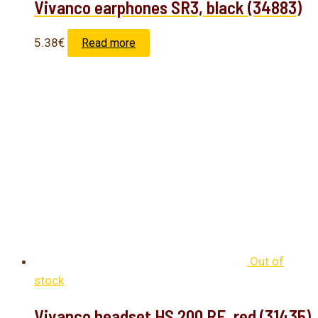
Vivanco earphones SR3, black (34883)
5.38
€
Read more
Out of
stock
Vivanco headset HS 200 RE, red (31435)