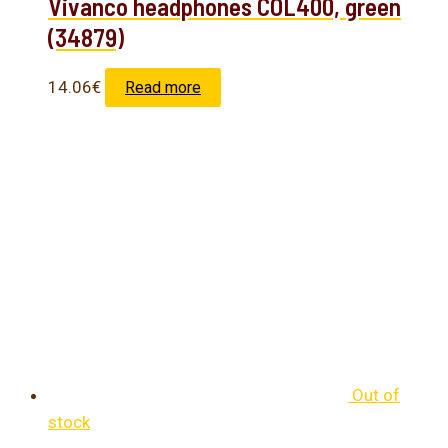
Vivanco headphones COL400, green
(34879)
14.06
€
Read more
Out of
stock