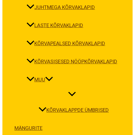
JUHTMEGA KÕRVAKLAPID
LASTE KÕRVAKLAPID
KÕRVAPEALSED KÕRVAKLAPID
KÕRVASISESED NÖÖPKÕRVAKLAPID
MUU
KÕRVAKLAPPDE ÜMBRISED
MÄNGURITE