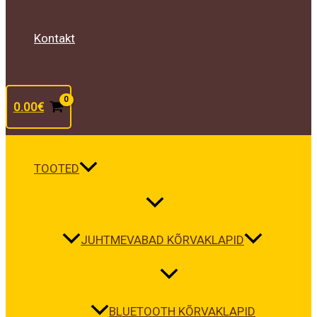
Kontakt
0.00
€
TOOTED
JUHTMEVABAD KÕRVAKLAPID
BLUETOOTH KÕRVAKLAPID