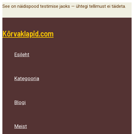
Main
Menu
Menu
Menu
Skip
See on näidispood testimise jaoks — ühtegi tellimust ei täideta.
Menu
Toggle
Toggle
Toggle
to
content
Kõrvaklapid.com
Esileht
Kategooria
Blogi
Meist