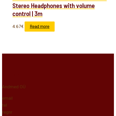
Stereo Headphones with volume
control | 3m
4.67
€
Read more
Kontakt
Andmed OÜ
email
tel
regnr