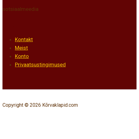
sotsiaalmeedia
Info
Kontakt
Meist
Konto
Privaatsustingimused
Copyright © 2026 Kõrvaklapid.com