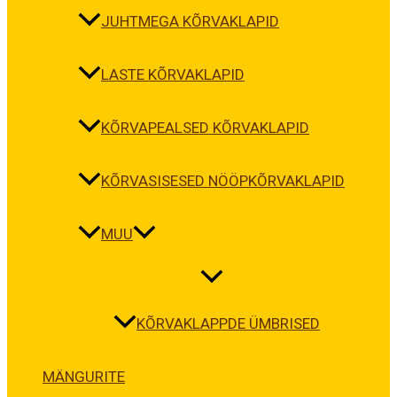
JUHTMEGA KÕRVAKLAPID
LASTE KÕRVAKLAPID
KÕRVAPEALSED KÕRVAKLAPID
KÕRVASISESED NÖÖPKÕRVAKLAPID
MUU
KÕRVAKLAPPDE ÜMBRISED
MÄNGURITE