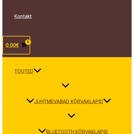
Kontakt
0.00
€
TOOTED
JUHTMEVABAD KÕRVAKLAPID
BLUETOOTH KÕRVAKLAPID