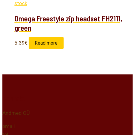
stock
Omega Freestyle zip headset FH2111,
green
5.39
€
Read more
Kontakt
Andmed OÜ
email
tel