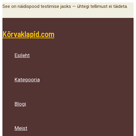
Main
Menu
Menu
Menu
Skip
See on näidispood testimise jaoks — ühtegi tellimust ei täideta.
Menu
Toggle
Toggle
Toggle
to
content
Kõrvaklapid.com
Esileht
Kategooria
Blogi
Meist