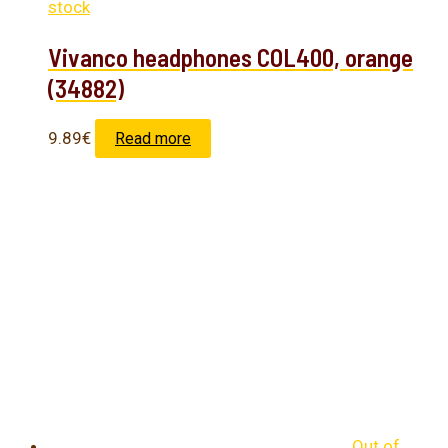
stock
Vivanco headphones COL400, orange
(34882)
9.89
€
Read more
Out of