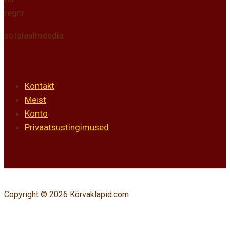
regnr
sotsiaalmeedia
Info
Kontakt
Meist
Konto
Privaatsustingimused
Copyright © 2026 Kõrvaklapid.com