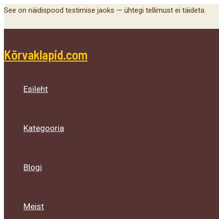
Menu
Menu
Menu
Skip
See on näidispood testimise jaoks — ühtegi tellimust ei täideta.
Toggle
Toggle
Toggle
to
content
Kõrvaklapid.com
Esileht
Kategooria
Blogi
Meist