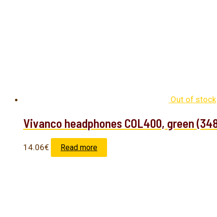
Out of stock
Vivanco headphones COL400, green (34
14.06
€
Read more