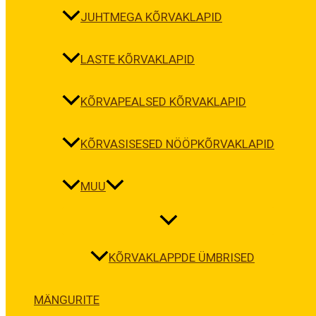
JUHTMEGA KÕRVAKLAPID
LASTE KÕRVAKLAPID
KÕRVAPEALSED KÕRVAKLAPID
KÕRVASISESED NÖÖPKÕRVAKLAPID
MUU
KÕRVAKLAPPDE ÜMBRISED
MÄNGURITE