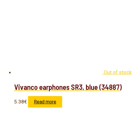
Out of stock
Vivanco earphones SR3, blue (34887)
5.38
€
Read more