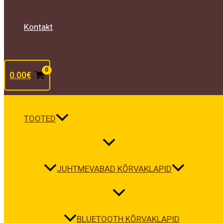
Kontakt
0.00
€
TOOTED
JUHTMEVABAD KÕRVAKLAPID
BLUETOOTH KÕRVAKLAPID