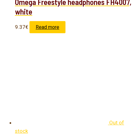
Omega Freestyle headphones FH4007,
white
9.37
€
Read more
Out of
stock