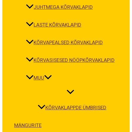
JUHTMEGA KÕRVAKLAPID
LASTE KÕRVAKLAPID
KÕRVAPEALSED KÕRVAKLAPID
KÕRVASISESED NÖÖPKÕRVAKLAPID
MUU
KÕRVAKLAPPDE ÜMBRISED
MÄNGURITE