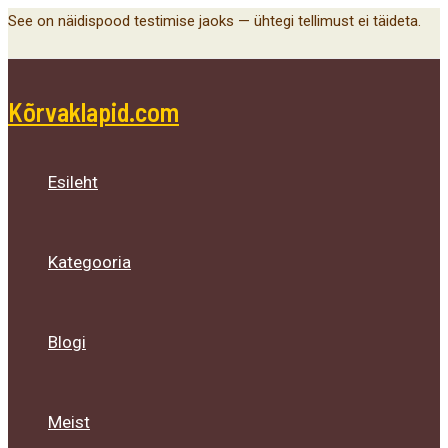
Main
Menu
Menu
Menu
Skip
See on näidispood testimise jaoks — ühtegi tellimust ei täideta.
Menu
Toggle
Toggle
Toggle
to
content
Kõrvaklapid.com
Esileht
Kategooria
Blogi
Meist