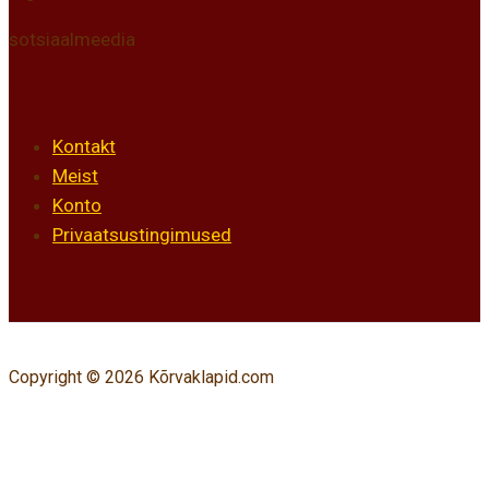
sotsiaalmeedia
Info
Kontakt
Meist
Konto
Privaatsustingimused
Copyright © 2026 Kõrvaklapid.com