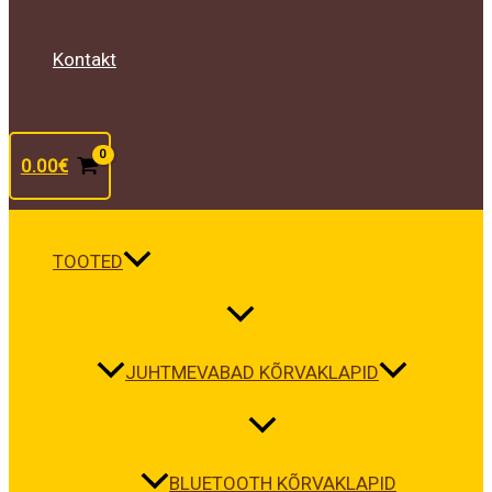
Kontakt
0.00
€
TOOTED
JUHTMEVABAD KÕRVAKLAPID
BLUETOOTH KÕRVAKLAPID