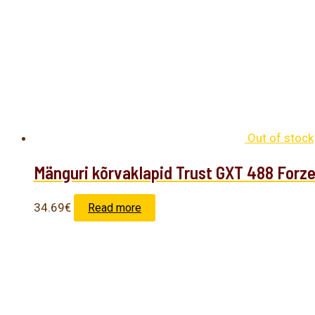
Out of stock
Mänguri kõrvaklapid Trust GXT 488 Forz
34.69
€
Read more