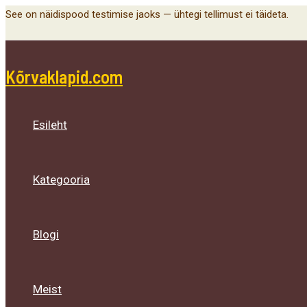
Menu
Menu
Menu
Skip
See on näidispood testimise jaoks — ühtegi tellimust ei täideta.
Toggle
Toggle
Toggle
to
content
Kõrvaklapid.com
Esileht
Kategooria
Blogi
Meist