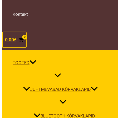
Kontakt
0.00
€
TOOTED
JUHTMEVABAD KÕRVAKLAPID
BLUETOOTH KÕRVAKLAPID