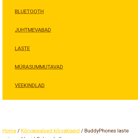
BLUETOOTH
JUHTMEVABAD
LASTE
MÜRASUMMUTAVAD
VEEKINDLAD
Home
/
Kõrvapealsed kõrvaklapid
/ BuddyPhones laste