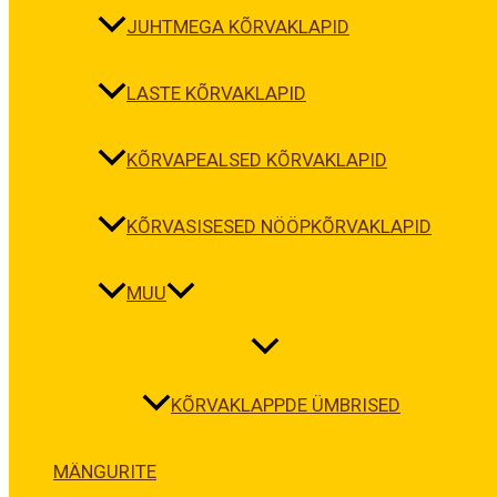
JUHTMEGA KÕRVAKLAPID
LASTE KÕRVAKLAPID
KÕRVAPEALSED KÕRVAKLAPID
KÕRVASISESED NÖÖPKÕRVAKLAPID
MUU
KÕRVAKLAPPDE ÜMBRISED
MÄNGURITE