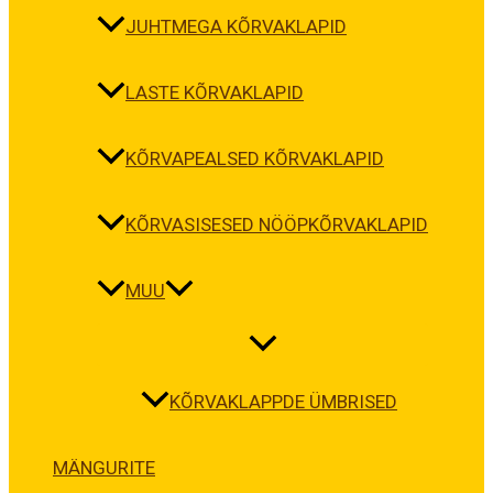
JUHTMEGA KÕRVAKLAPID
LASTE KÕRVAKLAPID
KÕRVAPEALSED KÕRVAKLAPID
KÕRVASISESED NÖÖPKÕRVAKLAPID
MUU
KÕRVAKLAPPDE ÜMBRISED
MÄNGURITE