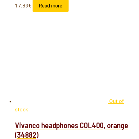
17.39
€
Read more
Out of
stock
Vivanco headphones COL400, orange
(34882)