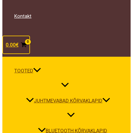
Kontakt
0.00
€
TOOTED
JUHTMEVABAD KÕRVAKLAPID
BLUETOOTH KÕRVAKLAPID