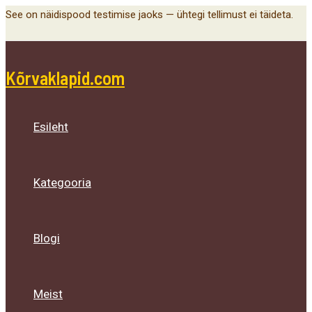
Main
Menu
Menu
Menu
Skip
See on näidispood testimise jaoks — ühtegi tellimust ei täideta.
Menu
Toggle
Toggle
Toggle
to
content
Kõrvaklapid.com
Esileht
Kategooria
Blogi
Meist