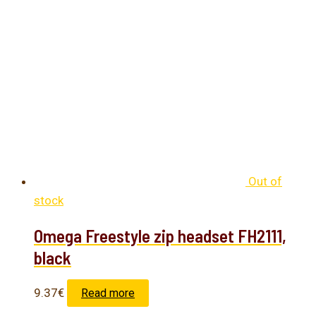
Out of
stock
Omega Freestyle zip headset FH2111,
black
9.37
€
Read more