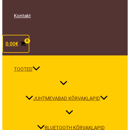
Kontakt
0.00
€
TOOTED
JUHTMEVABAD KÕRVAKLAPID
BLUETOOTH KÕRVAKLAPID