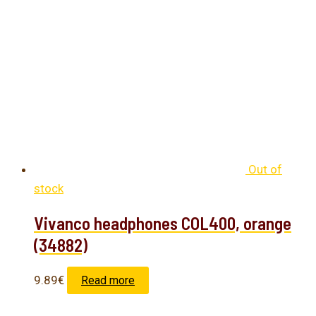
Out of
stock
Vivanco headphones COL400, orange
(34882)
9.89
€
Read more