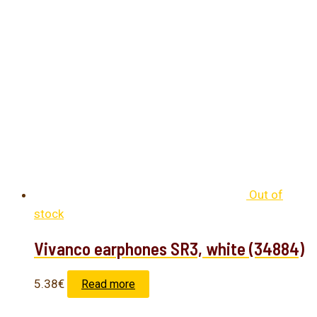
Out of
stock
Vivanco earphones SR3, white (34884)
5.38
€
Read more