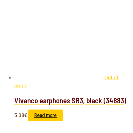
Out of
stock
Vivanco earphones SR3, black (34883)
5.38
€
Read more