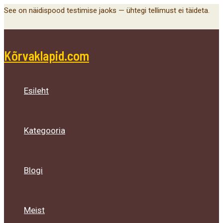
Main
Menu
Menu
Menu
Skip
See on näidispood testimise jaoks — ühtegi tellimust ei täideta.
Menu
Toggle
Toggle
Toggle
to
content
Kõrvaklapid.com
Esileht
Kategooria
Blogi
Meist