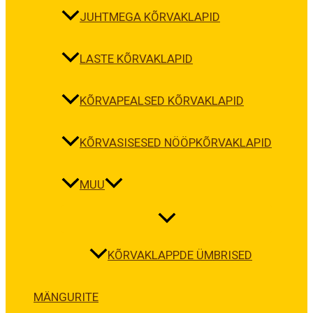
JUHTMEGA KÕRVAKLAPID
LASTE KÕRVAKLAPID
KÕRVAPEALSED KÕRVAKLAPID
KÕRVASISESED NÖÖPKÕRVAKLAPID
MUU
KÕRVAKLAPPDE ÜMBRISED
MÄNGURITE