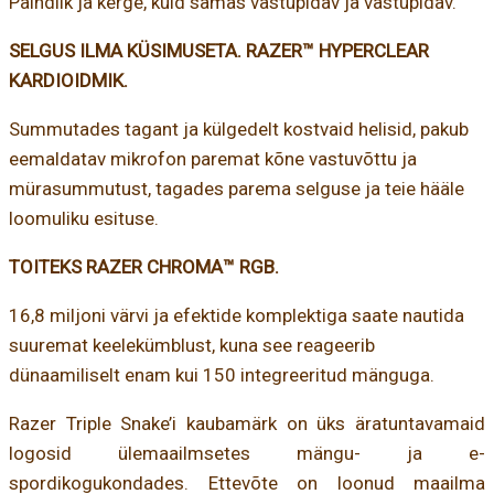
Paindlik ja kerge, kuid samas vastupidav ja vastupidav.
SELGUS ILMA KÜSIMUSETA. RAZER™ HYPERCLEAR
KARDIOIDMIK.
Summutades tagant ja külgedelt kostvaid helisid, pakub
eemaldatav mikrofon paremat kõne vastuvõttu ja
mürasummutust, tagades parema selguse ja teie hääle
loomuliku esituse.
TOITEKS RAZER CHROMA™ RGB.
16,8 miljoni värvi ja efektide komplektiga saate nautida
suuremat keelekümblust, kuna see reageerib
dünaamiliselt enam kui 150 integreeritud mänguga.
Razer Triple Snake’i kaubamärk on üks äratuntavamaid
logosid ülemaailmsetes mängu- ja e-
spordikogukondades. Ettevõte on loonud maailma