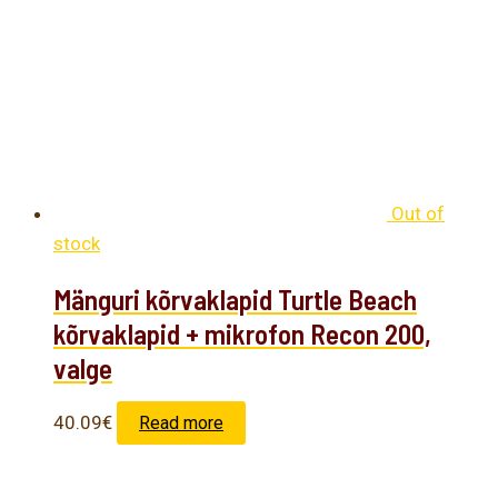
Out of
stock
Mänguri kõrvaklapid Turtle Beach
kõrvaklapid + mikrofon Recon 200,
valge
40.09
€
Read more