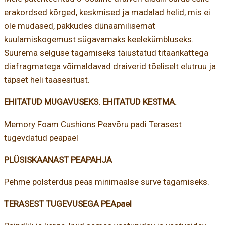
erakordsed kõrged, keskmised ja madalad helid, mis ei
ole mudased, pakkudes dünaamilisemat
kuulamiskogemust sügavamaks keelekümbluseks.
Suurema selguse tagamiseks täiustatud titaankattega
diafragmatega võimaldavad draiverid tõeliselt elutruu ja
täpset heli taasesitust.
EHITATUD MUGAVUSEKS. EHITATUD KESTMA.
Memory Foam Cushions Peavõru padi Terasest
tugevdatud peapael
PLÜSISKAANAST PEAPAHJA
Pehme polsterdus peas minimaalse surve tagamiseks.
TERASEST TUGEVUSEGA PEApael