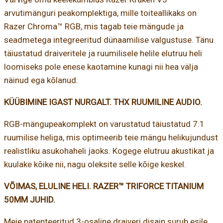
arvutimänguri peakomplektiga, mille toiteallikaks on
Razer Chroma™ RGB, mis tagab teie mängude ja
seadmetega integreeritud dünaamilise valgustuse. Tänu
täiustatud draiveritele ja ruumilisele helile elutruu heli
loomiseks pole enese kaotamine kunagi nii hea välja
näinud ega kõlanud.
KÜÜBIMINE IGAST NURGALT. THX RUUMILINE AUDIO.
RGB-mängupeakomplekt on varustatud täiustatud 7.1
ruumilise heliga, mis optimeerib teie mängu helikujundust
realistliku asukohaheli jaoks. Kogege elutruu akustikat ja
kuulake kõike nii, nagu oleksite selle kõige keskel.
VÕIMAS, ELULINE HELI. RAZER™ TRIFORCE TITANIUM
50MM JUHID.
Meie patenteeritud 3-osaline draiveri disain surub esile