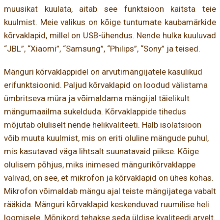
muusikat kuulata, aitab see funktsioon kaitsta teie
kuulmist. Meie valikus on kõige tuntumate kaubamärkide
kõrvaklapid, millel on USB-ühendus. Nende hulka kuuluvad
“JBL”, “Xiaomi”, “Samsung”, “Philips”, “Sony” ja teised.
Mänguri kõrvaklappidel on arvutimängijatele kasulikud
erifunktsioonid. Paljud kõrvaklapid on loodud välistama
ümbritseva müra ja võimaldama mängijal täielikult
mängumaailma sukelduda. Kõrvaklappide tihedus
mõjutab oluliselt nende helikvaliteeti. Halb isolatsioon
võib muuta kuulmist, mis on eriti oluline mängude puhul,
mis kasutavad väga lihtsalt suunatavaid piikse. Kõige
olulisem põhjus, miks inimesed mängurikõrvaklappe
valivad, on see, et mikrofon ja kõrvaklapid on ühes kohas.
Mikrofon võimaldab mängu ajal teiste mängijatega vabalt
rääkida. Mänguri kõrvaklapid keskenduvad ruumilise heli
loomisele. Mõnikord tehakse seda üldise kvaliteedi arvelt.