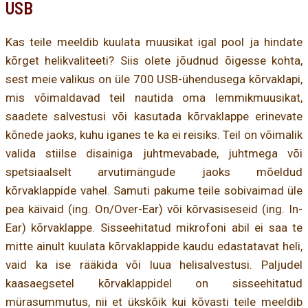
USB
Kas teile meeldib kuulata muusikat igal pool ja hindate
kõrget helikvaliteeti? Siis olete jõudnud õigesse kohta,
sest meie valikus on üle 700 USB-ühendusega kõrvaklapi,
mis võimaldavad teil nautida oma lemmikmuusikat,
saadete salvestusi või kasutada kõrvaklappe erinevate
kõnede jaoks, kuhu iganes te ka ei reisiks. Teil on võimalik
valida stiilse disainiga juhtmevabade, juhtmega või
spetsiaalselt arvutimängude jaoks mõeldud
kõrvaklappide vahel. Samuti pakume teile sobivaimad üle
pea käivaid (ing. On/Over-Ear) või kõrvasiseseid (ing. In-
Ear) kõrvaklappe. Sisseehitatud mikrofoni abil ei saa te
mitte ainult kuulata kõrvaklappide kaudu edastatavat heli,
vaid ka ise rääkida või luua helisalvestusi. Paljudel
kaasaegsetel kõrvaklappidel on sisseehitatud
mürasummutus, nii et ükskõik kui kõvasti teile meeldib