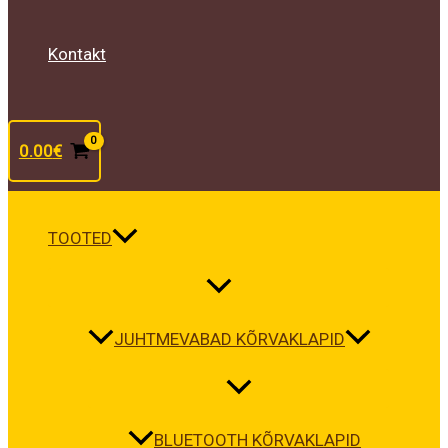
Kontakt
0.00
€
TOOTED
JUHTMEVABAD KÕRVAKLAPID
BLUETOOTH KÕRVAKLAPID