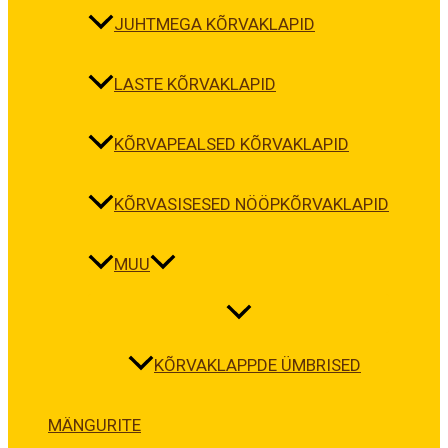
JUHTMEGA KÕRVAKLAPID
LASTE KÕRVAKLAPID
KÕRVAPEALSED KÕRVAKLAPID
KÕRVASISESED NÖÖPKÕRVAKLAPID
MUU
KÕRVAKLAPPDE ÜMBRISED
MÄNGURITE