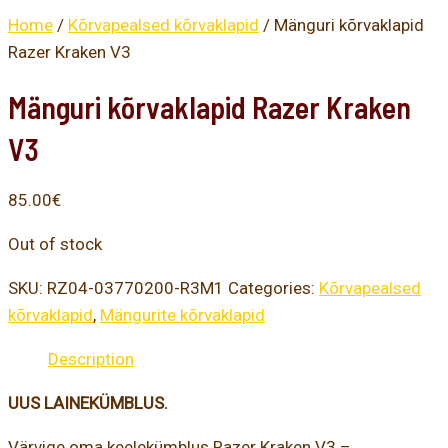
Home
/
Kõrvapealsed kõrvaklapid
/ Mänguri kõrvaklapid
Razer Kraken V3
Mänguri kõrvaklapid Razer Kraken
V3
85.00
€
Out of stock
SKU:
RZ04-03770200-R3M1
Categories:
Kõrvapealsed
kõrvaklapid
,
Mängurite kõrvaklapid
Description
UUS LAINEKÜMBLUS.
Värvige oma keelekümblus Razer Kraken V3 –