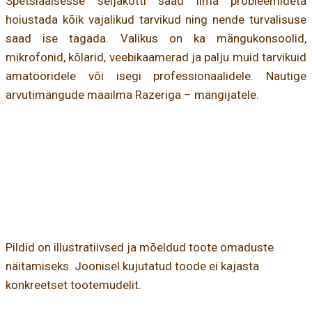
Spetsiaalsesse seljakotti saad ilma probleemideta
hoiustada kõik vajalikud tarvikud ning nende turvalisuse
saad ise tagada. Valikus on ka mängukonsoolid,
mikrofonid, kõlarid, veebikaamerad ja palju muid tarvikuid
amatööridele või isegi professionaalidele. Nautige
arvutimängude maailma Razeriga – mängijatele.
Pildid on illustratiivsed ja mõeldud toote omaduste
näitamiseks. Joonisel kujutatud toode ei kajasta
konkreetset tootemudelit.