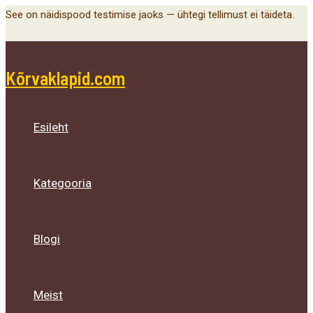
Main
Menu
Menu
Menu
Skip
See on näidispood testimise jaoks — ühtegi tellimust ei täideta.
Menu
Toggle
Toggle
Toggle
to
content
Kõrvaklapid.com
Esileht
Kategooria
Blogi
Meist