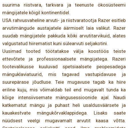
suurima riistvara, tarkvara ja teenuste ökosüsteemi
mängijatele kõigil kontinentidel.
USA rahvusvaheline arvuti- ja riistvaratootja Razer esitleb
arvutimängude austajatele äärmiselt laia valikut. Razer
suudab mängijatele pakkuda kõiki arvutitarvikuid, alates
valgustatud hiirematist kuni sülearvuti seljakotini.
Uusimad tooted töötatakse välja koostöös teiste
ettevõtete ja professionaalsete mängijatega. Razeri
tootevalikusse kuuluvad spetsiaalsete peopesadega
mänguklaviatuurid, mis tagavad vastupidavuse ja
suurepärase jõudluse. Teie mugavuse tagab ka hiire
eriline kuju, mis võimaldab teil end mugavalt tunda ka
kõige intensiivsemate mängusessioonide ajal. Naudi
katkematut mängu ja puhast heli usaldusväärsete ja
kauakestvate mängukõrvaklappidega. Lisaks saate
nüüdsest veelgi mugavamalt arvutit kaasa võtta.