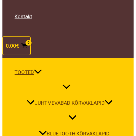
Kontakt
0.00
€
TOOTED
JUHTMEVABAD KÕRVAKLAPID
BLUETOOTH KÕRVAKLAPID