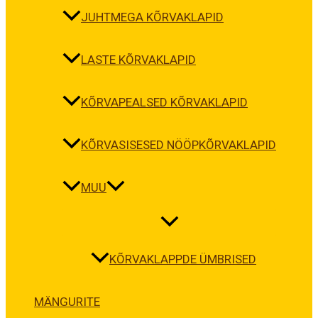
JUHTMEGA KÕRVAKLAPID
LASTE KÕRVAKLAPID
KÕRVAPEALSED KÕRVAKLAPID
KÕRVASISESED NÖÖPKÕRVAKLAPID
MUU
KÕRVAKLAPPDE ÜMBRISED
MÄNGURITE