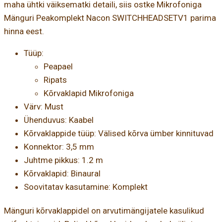
maha ühtki väiksematki detaili, siis ostke Mikrofoniga
Mänguri Peakomplekt Nacon SWITCHHEADSETV1 parima
hinna eest.
Tüüp:
Peapael
Ripats
Kõrvaklapid Mikrofoniga
Värv: Must
Ühenduvus: Kaabel
Kõrvaklappide tüüp: Välised kõrva ümber kinnituvad
Konnektor: 3,5 mm
Juhtme pikkus: 1.2 m
Kõrvaklapid: Binaural
Soovitatav kasutamine: Komplekt
Mänguri kõrvaklappidel on arvutimängijatele kasulikud