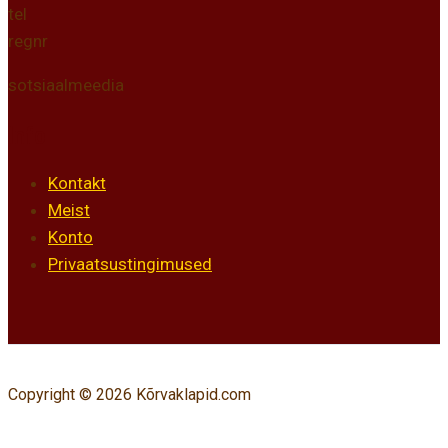
tel
regnr
sotsiaalmeedia
Info
Kontakt
Meist
Konto
Privaatsustingimused
Copyright © 2026 Kõrvaklapid.com