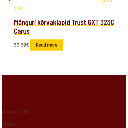
stock
Mänguri kõrvaklapid Trust GXT 323C
Carus
30.39
€
Read more
Kontakt
Andmed OÜ
email