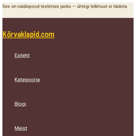
Main
Menu
Menu
Menu
Skip
See on näidispood testimise jaoks — ühtegi tellimust ei täideta.
Menu
Toggle
Toggle
Toggle
to
content
Kõrvaklapid.com
Esileht
Kategooria
Blogi
Meist