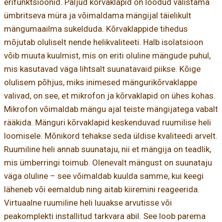
erifunktsioonid. Paljud kõrvaklapid on loodud välistama
ümbritseva müra ja võimaldama mängijal täielikult
mängumaailma sukelduda. Kõrvaklappide tihedus
mõjutab oluliselt nende helikvaliteeti. Halb isolatsioon
võib muuta kuulmist, mis on eriti oluline mängude puhul,
mis kasutavad väga lihtsalt suunatavaid piikse. Kõige
olulisem põhjus, miks inimesed mängurikõrvaklappe
valivad, on see, et mikrofon ja kõrvaklapid on ühes kohas.
Mikrofon võimaldab mängu ajal teiste mängijatega vabalt
rääkida. Mänguri kõrvaklapid keskenduvad ruumilise heli
loomisele. Mõnikord tehakse seda üldise kvaliteedi arvelt.
Ruumiline heli annab suunataju, nii et mängija on teadlik,
mis ümberringi toimub. Olenevalt mängust on suunataju
väga oluline – see võimaldab kuulda samme, kui keegi
läheneb või eemaldub ning aitab kiiremini reageerida.
Virtuaalne ruumiline heli luuakse arvutisse või
peakomplekti installitud tarkvara abil. See loob parema