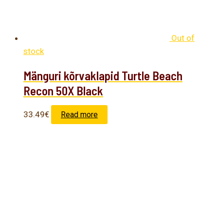
Out of
stock
Mänguri kõrvaklapid Turtle Beach
Recon 50X Black
33.49
€
Read more