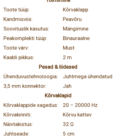
Toimimine
Toote tüüp:
Kõrvaklapp
Kandmisviis:
Peavõru
Soovituslik kasutus:
Mängimine
Peakomplekti tüüp:
Binauraalne
Toote värv:
Must
Kaabli pikkus:
2 m
Pesad & liidesed
Ühenduvustehnoloogia:
Juhtmega ühendatud
3,5 mm konnektor:
Jah
Kõrvaklapid
Kõrvaklappide sagedus:
20 – 20000 Hz
Kõrvakinniti:
Kõrvu kattev
Näivtakistus:
32 Ω
Juhtseade:
5 cm