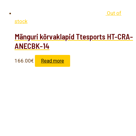
Out of
stock
Mänguri kõrvaklapid Ttesports HT-CRA-
ANECBK-14
166.00
€
Read more