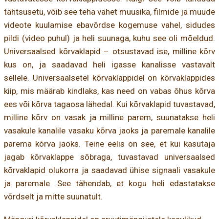
tähtsusetu, võib see teha vahet muusika, filmide ja muude
videote kuulamise ebavõrdse kogemuse vahel, sidudes
pildi (video puhul) ja heli suunaga, kuhu see oli mõeldud.
Universaalsed kõrvaklapid – otsustavad ise, milline kõrv
kus on, ja saadavad heli igasse kanalisse vastavalt
sellele. Universaalsetel kõrvaklappidel on kõrvaklappides
kiip, mis määrab kindlaks, kas need on vabas õhus kõrva
ees või kõrva tagaosa lähedal. Kui kõrvaklapid tuvastavad,
milline kõrv on vasak ja milline parem, suunatakse heli
vasakule kanalile vasaku kõrva jaoks ja paremale kanalile
parema kõrva jaoks. Teine eelis on see, et kui kasutaja
jagab kõrvaklappe sõbraga, tuvastavad universaalsed
kõrvaklapid olukorra ja saadavad ühise signaali vasakule
ja paremale. See tähendab, et kogu heli edastatakse
võrdselt ja mitte suunatult.