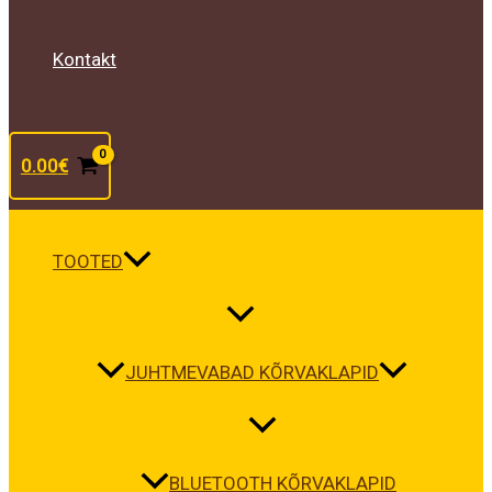
Kontakt
0.00
€
TOOTED
JUHTMEVABAD KÕRVAKLAPID
BLUETOOTH KÕRVAKLAPID