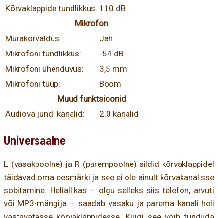
Kõrvaklappide tundlikkus:
110 dB
Mikrofon
Mürakõrvaldus:
Jah
Mikrofoni tundlikkus:
-54 dB
Mikrofoni ühenduvus:
3,5 mm
Mikrofoni tüüp:
Boom
Muud funktsioonid
Audioväljundi kanalid:
2.0 kanalid
Universaalne
L (vasakpoolne) ja R (parempoolne) sildid kõrvaklappidel
täidavad oma eesmärki ja see ei ole ainult kõrvakanalisse
sobitamine. Heliallikas – olgu selleks siis telefon, arvuti
või MP3-mängija – saadab vasaku ja parema kanali heli
vastavatesse kõrvaklappidesse. Kuigi see võib tunduda