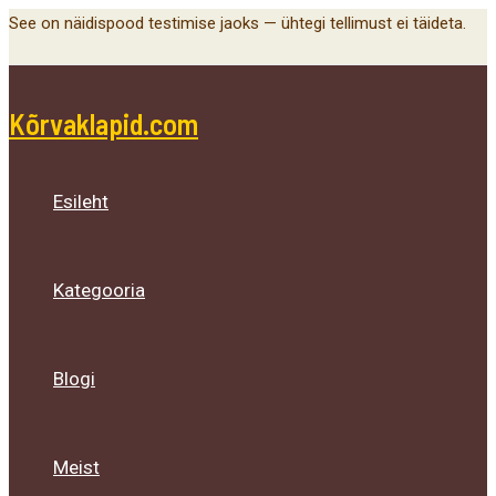
Main
Menu
Menu
Menu
Skip
See on näidispood testimise jaoks — ühtegi tellimust ei täideta.
Menu
Toggle
Toggle
Toggle
to
content
Kõrvaklapid.com
Esileht
Kategooria
Blogi
Meist