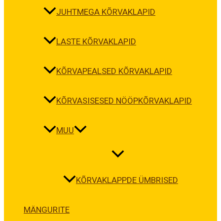
JUHTMEGA KÕRVAKLAPID
LASTE KÕRVAKLAPID
KÕRVAPEALSED KÕRVAKLAPID
KÕRVASISESED NÖÖPKÕRVAKLAPID
MUU
KÕRVAKLAPPDE ÜMBRISED
MÄNGURITE