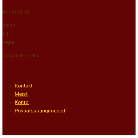
Andmed OÜ
email
tel
regnr
sotsiaalmeedia
Info
Kontakt
Meist
Konto
Privaatsustingimused