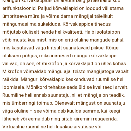
Mänguri kõrvaklappidel on arvutimängijatele kasulikud
erifunktsioonid. Paljud kõrvaklapid on loodud välistama
ümbritseva müra ja võimaldama mängijal täielikult
mängumaailma sukelduda. Kõrvaklappide tihedus
mõjutab oluliselt nende helikvaliteeti. Halb isolatsioon
võib muuta kuulmist, mis on eriti oluline mängude puhul,
mis kasutavad väga lihtsalt suunatavaid piikse. Kõige
olulisem põhjus, miks inimesed mängurikõrvaklappe
valivad, on see, et mikrofon ja kõrvaklapid on ühes kohas.
Mikrofon võimaldab mängu ajal teiste mängijatega vabalt
rääkida. Mänguri kõrvaklapid keskenduvad ruumilise heli
loomisele. Mõnikord tehakse seda üldise kvaliteedi arvelt.
Ruumiline heli annab suunataju, nii et mängija on teadlik,
mis ümberringi toimub. Olenevalt mängust on suunataju
väga oluline – see võimaldab kuulda samme, kui keegi
läheneb või eemaldub ning aitab kiiremini reageerida.
Virtuaalne ruumiline heli luuakse arvutisse või