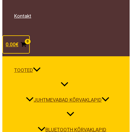
Kontakt
0.00
€
TOOTED
JUHTMEVABAD KÕRVAKLAPID
BLUETOOTH KÕRVAKLAPID