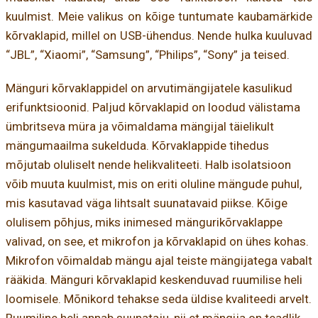
kuulmist. Meie valikus on kõige tuntumate kaubamärkide
kõrvaklapid, millel on USB-ühendus. Nende hulka kuuluvad
“JBL”, “Xiaomi”, “Samsung”, “Philips”, “Sony” ja teised.
Mänguri kõrvaklappidel on arvutimängijatele kasulikud
erifunktsioonid. Paljud kõrvaklapid on loodud välistama
ümbritseva müra ja võimaldama mängijal täielikult
mängumaailma sukelduda. Kõrvaklappide tihedus
mõjutab oluliselt nende helikvaliteeti. Halb isolatsioon
võib muuta kuulmist, mis on eriti oluline mängude puhul,
mis kasutavad väga lihtsalt suunatavaid piikse. Kõige
olulisem põhjus, miks inimesed mängurikõrvaklappe
valivad, on see, et mikrofon ja kõrvaklapid on ühes kohas.
Mikrofon võimaldab mängu ajal teiste mängijatega vabalt
rääkida. Mänguri kõrvaklapid keskenduvad ruumilise heli
loomisele. Mõnikord tehakse seda üldise kvaliteedi arvelt.