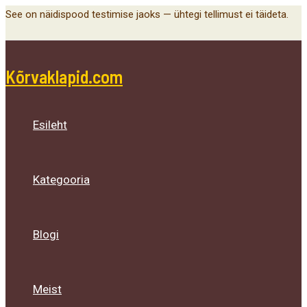
Main
Menu
Menu
Menu
Skip
See on näidispood testimise jaoks — ühtegi tellimust ei täideta.
Menu
Toggle
Toggle
Toggle
to
content
Kõrvaklapid.com
Esileht
Kategooria
Blogi
Meist