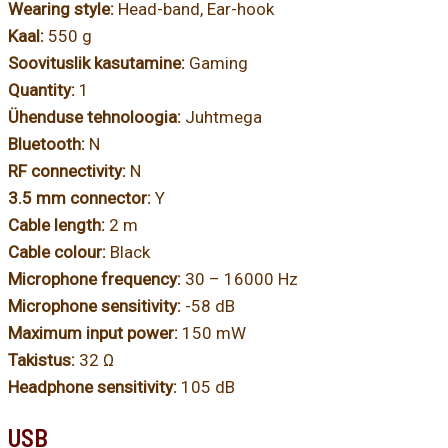
Wearing style:
Head-band, Ear-hook
Kaal:
550 g
Soovituslik kasutamine:
Gaming
Quantity:
1
Ühenduse tehnoloogia:
Juhtmega
Bluetooth:
N
RF connectivity:
N
3.5 mm connector:
Y
Cable length:
2 m
Cable colour:
Black
Microphone frequency:
30 – 16000 Hz
Microphone sensitivity:
-58 dB
Maximum input power:
150 mW
Takistus:
32 Ω
Headphone sensitivity:
105 dB
USB