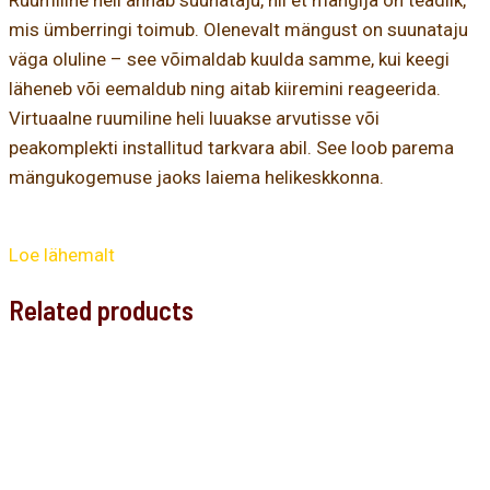
Ruumiline heli annab suunataju, nii et mängija on teadlik,
mis ümberringi toimub. Olenevalt mängust on suunataju
väga oluline – see võimaldab kuulda samme, kui keegi
läheneb või eemaldub ning aitab kiiremini reageerida.
Virtuaalne ruumiline heli luuakse arvutisse või
peakomplekti installitud tarkvara abil. See loob parema
mängukogemuse jaoks laiema helikeskkonna.
Loe lähemalt
Related products