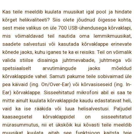
Kas teile meeldib kuulata muusikat igal pool ja hindate
kõrget helikvaliteeti? Siis olete jõudnud õigesse kohta,
sest meie valikus on üle 700 USB-ühendusega kõrvaklapi,
mis võimaldavad teil nautida oma lemmikmuusikat,
saadete salvestusi või kasutada kõrvaklappe erinevate
kõnede jaoks, kuhu iganes te ka ei reisiks. Teil on võimalik
valida stiilse disainiga juhtmevabade, juhtmega või
spetsiaalselt arvutimängude jaoks mõeldud
kõrvaklappide vahel. Samuti pakume teile sobivaimad üle
pea käivaid (ing. On/Over-Ear) või kõrvasiseseid (ing. In-
Ear) kõrvaklappe. Sisseehitatud mikrofoni abil ei saa te
mitte ainult kuulata kõrvaklappide kaudu edastatavat heli,
vaid ka ise rääkida või luua helisalvestusi. Paljudel
kaasaegsetel kõrvaklappidel on sisseehitatud
mürasummutus, nii et ükskõik kui kõvasti teile meeldib
muusikat kuulata, aitab see funktsioon kaitsta teie