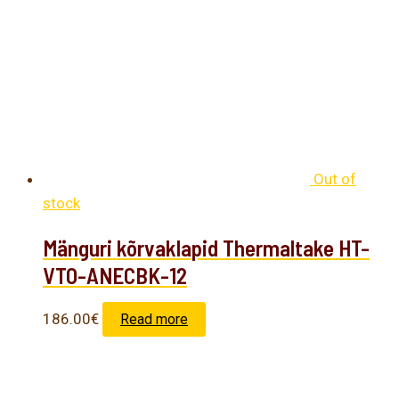
Out of
stock
Mänguri kõrvaklapid Thermaltake HT-
VTO-ANECBK-12
186.00
€
Read more