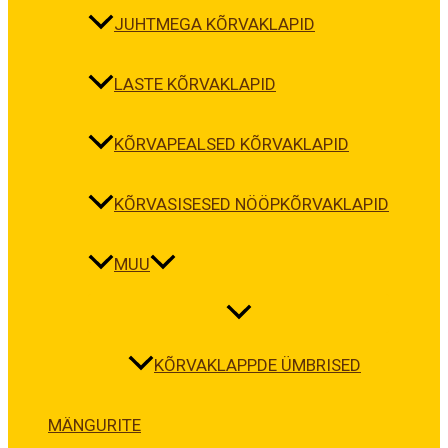
JUHTMEGA KÕRVAKLAPID
LASTE KÕRVAKLAPID
KÕRVAPEALSED KÕRVAKLAPID
KÕRVASISESED NÖÖPKÕRVAKLAPID
MUU
KÕRVAKLAPPDE ÜMBRISED
MÄNGURITE