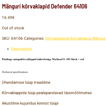
Mänguri kõrvaklapid Defender 64106
16.49
€
Out of stock
SKU:
64106
Categories:
Kõrvapealsed kõrvaklapid
,
Mänguri
Description
Pistikuga mängukõrvaklappid mikrofoniga Warhead G-185 black + red
Technical specifications
Ühendamise tüüp traadiline
Kõrvaklappide tüüp pealepandavad täismõõtmetes
Akustiline kujundus kinnist tüüpi