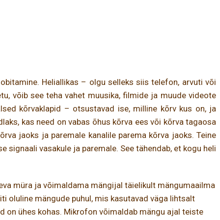
tamine. Heliallikas – olgu selleks siis telefon, arvuti või
u, võib see teha vahet muusika, filmide ja muude videote
sed kõrvaklapid – otsustavad ise, milline kõrv kus on, ja
indlaks, kas need on vabas õhus kõrva ees või kõrva tagaosa
 kõrva jaoks ja paremale kanalile parema kõrva jaoks. Teine
e signaali vasakule ja paremale. See tähendab, et kogu heli
tseva müra ja võimaldama mängijal täielikult mängumaailma
iti oluline mängude puhul, mis kasutavad väga lihtsalt
pid on ühes kohas. Mikrofon võimaldab mängu ajal teiste