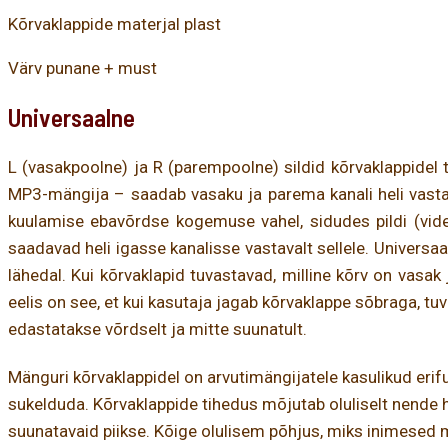
Kõrvaklappide materjal plast
Värv punane + must
Universaalne
L (vasakpoolne) ja R (parempoolne) sildid kõrvaklappidel t
MP3-mängija – saadab vasaku ja parema kanali heli vasta
kuulamise ebavõrdse kogemuse vahel, sidudes pildi (video
saadavad heli igasse kanalisse vastavalt sellele. Universa
lähedal. Kui kõrvaklapid tuvastavad, milline kõrv on vasak
eelis on see, et kui kasutaja jagab kõrvaklappe sõbraga, t
edastatakse võrdselt ja mitte suunatult.
Mänguri kõrvaklappidel on arvutimängijatele kasulikud eri
sukelduda. Kõrvaklappide tihedus mõjutab oluliselt nende he
suunatavaid piikse. Kõige olulisem põhjus, miks inimesed 