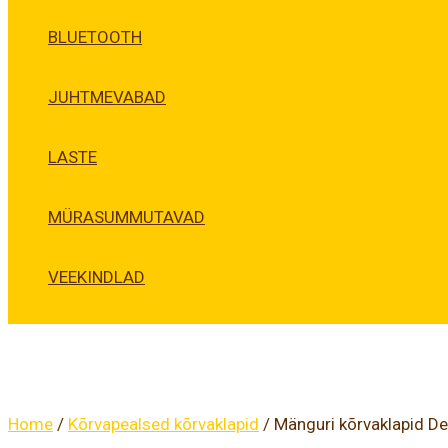
BLUETOOTH
JUHTMEVABAD
LASTE
MÜRASUMMUTAVAD
VEEKINDLAD
Home
/
Kõrvapealsed kõrvaklapid
/ Mänguri kõrvaklapid D