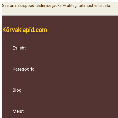
Menu
Menu
Menu
Skip
See on näidispood testimise jaoks — ühtegi tellimust ei täideta.
Toggle
Toggle
Toggle
to
content
Kõrvaklapid.com
Esileht
Kategooria
Blogi
Meist