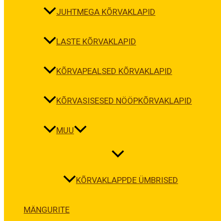
JUHTMEGA KÕRVAKLAPID
LASTE KÕRVAKLAPID
KÕRVAPEALSED KÕRVAKLAPID
KÕRVASISESED NÖÖPKÕRVAKLAPID
MUU
KÕRVAKLAPPDE ÜMBRISED
MÄNGURITE