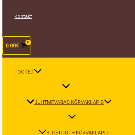
Kontakt
0.00
€
TOOTED
JUHTMEVABAD KÕRVAKLAPID
BLUETOOTH KÕRVAKLAPID