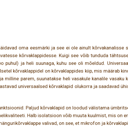
äidavad oma eesmärki ja see ei ole ainult kõrvakanalisse sobi
vatesse kõrvaklappidesse. Kuigi see võib tunduda tähtsuset
 puhul) ja heli suunaga, kuhu see oli mõeldud. Universaal
alsetel kõrvaklappidel on kõrvaklappides kiip, mis määrab k
 ja milline parem, suunatakse heli vasakule kanalile vasaku
uvastavad universaalsed kõrvaklapid olukorra ja saadavad ühis
funktsioonid. Paljud kõrvaklapid on loodud välistama ümbri
likvaliteeti. Halb isolatsioon võib muuta kuulmist, mis on er
mängurikõrvaklappe valivad, on see, et mikrofon ja kõrvakla