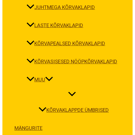
JUHTMEGA KÕRVAKLAPID
LASTE KÕRVAKLAPID
KÕRVAPEALSED KÕRVAKLAPID
KÕRVASISESED NÖÖPKÕRVAKLAPID
MUU
KÕRVAKLAPPDE ÜMBRISED
MÄNGURITE