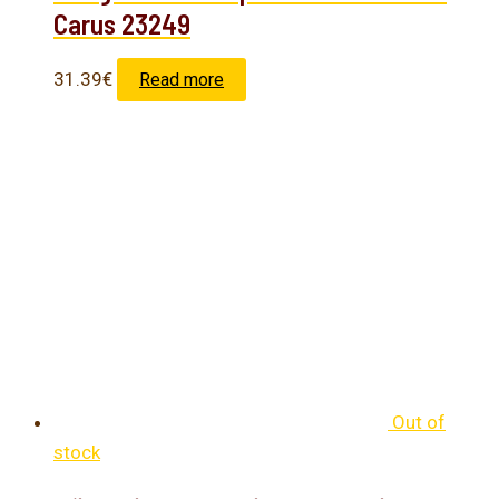
Carus 23249
31.39
€
Read more
Out of
stock