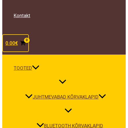
Kontakt
0.00
€
TOOTED
JUHTMEVABAD KÕRVAKLAPID
BLUETOOTH KÕRVAKLAPID