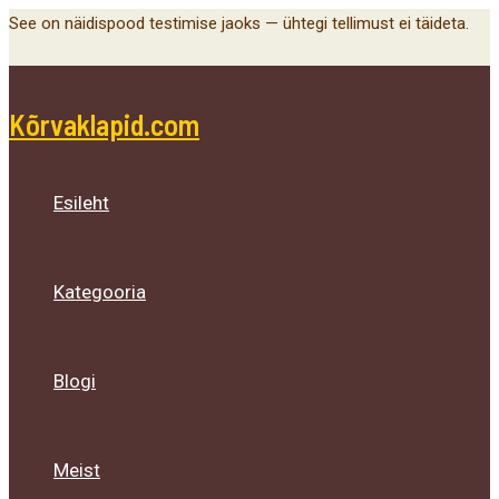
Main
Menu
Menu
Menu
Skip
See on näidispood testimise jaoks — ühtegi tellimust ei täideta.
Menu
Toggle
Toggle
Toggle
to
content
Kõrvaklapid.com
Esileht
Kategooria
Blogi
Meist