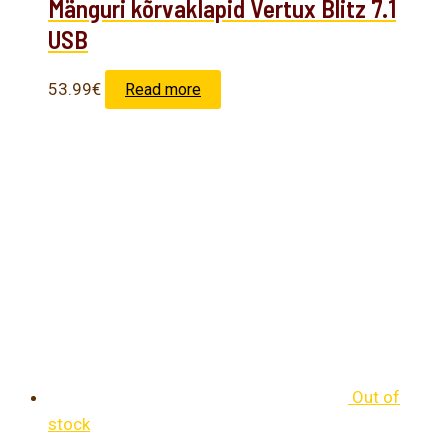
Mänguri kõrvaklapid Vertux Blitz 7.1
USB
53.99
€
Read more
Out of
stock