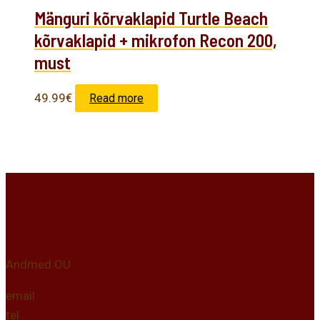
Mänguri kõrvaklapid Turtle Beach
kõrvaklapid + mikrofon Recon 200,
must
49.99
€
Read more
Kontakt
Andmed OÜ
email
tel