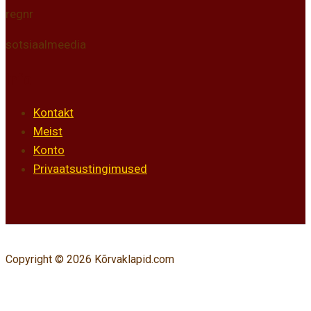
regnr
sotsiaalmeedia
Info
Kontakt
Meist
Konto
Privaatsustingimused
Copyright © 2026 Kõrvaklapid.com