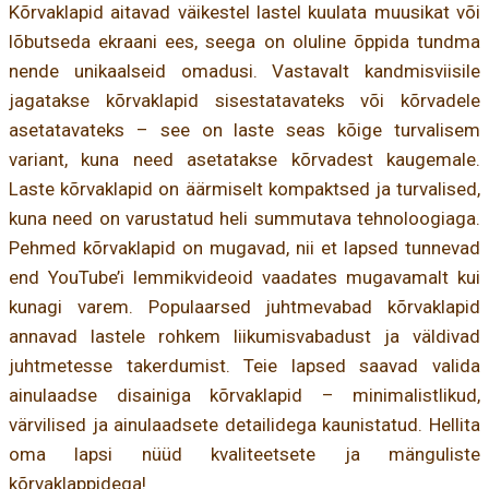
Kõrvaklapid aitavad väikestel lastel kuulata muusikat või
lõbutseda ekraani ees, seega on oluline õppida tundma
nende unikaalseid omadusi. Vastavalt kandmisviisile
jagatakse kõrvaklapid sisestatavateks või kõrvadele
asetatavateks – see on laste seas kõige turvalisem
variant, kuna need asetatakse kõrvadest kaugemale.
Laste kõrvaklapid on äärmiselt kompaktsed ja turvalised,
kuna need on varustatud heli summutava tehnoloogiaga.
Pehmed kõrvaklapid on mugavad, nii et lapsed tunnevad
end YouTube’i lemmikvideoid vaadates mugavamalt kui
kunagi varem. Populaarsed juhtmevabad kõrvaklapid
annavad lastele rohkem liikumisvabadust ja väldivad
juhtmetesse takerdumist. Teie lapsed saavad valida
ainulaadse disainiga kõrvaklapid – minimalistlikud,
värvilised ja ainulaadsete detailidega kaunistatud. Hellita
oma lapsi nüüd kvaliteetsete ja mänguliste
kõrvaklappidega!