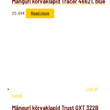
Mänguri kõrvaklapid Tracer 46621, blue
25.49
€
Read more
Out of
stock
Mänguri kõrvaklapid Trust GXT 322B