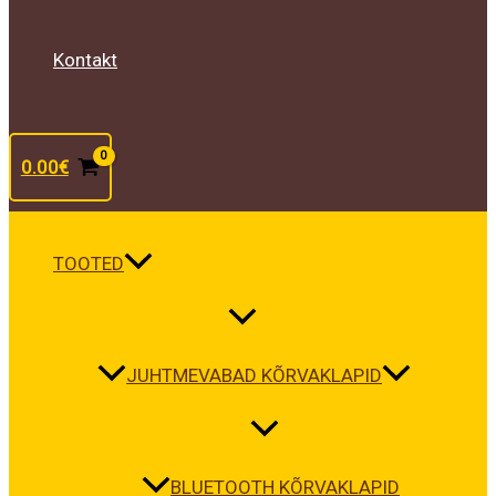
Kontakt
0.00
€
TOOTED
JUHTMEVABAD KÕRVAKLAPID
BLUETOOTH KÕRVAKLAPID