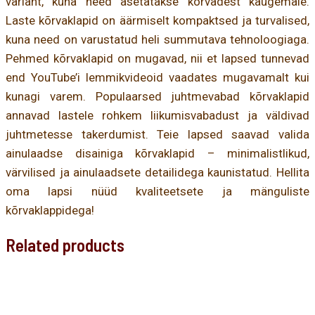
variant, kuna need asetatakse kõrvadest kaugemale.
Laste kõrvaklapid on äärmiselt kompaktsed ja turvalised,
kuna need on varustatud heli summutava tehnoloogiaga.
Pehmed kõrvaklapid on mugavad, nii et lapsed tunnevad
end YouTube’i lemmikvideoid vaadates mugavamalt kui
kunagi varem. Populaarsed juhtmevabad kõrvaklapid
annavad lastele rohkem liikumisvabadust ja väldivad
juhtmetesse takerdumist. Teie lapsed saavad valida
ainulaadse disainiga kõrvaklapid – minimalistlikud,
värvilised ja ainulaadsete detailidega kaunistatud. Hellita
oma lapsi nüüd kvaliteetsete ja mänguliste
kõrvaklappidega!
Related products