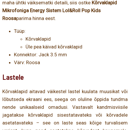
maha ühtki väiksematki detaili, siis ostke
Kõrvaklapid
Mikrofoniga Energy Sistem Lol&Roll Pop Kids
Roosa
parima hinna eest.
Tüüp:
Kõrvaklapid
Üle pea käivad kõrvaklapid
Konnektor: Jack 3.5 mm
Värv: Roosa
Lastele
Kõrvaklapid aitavad väikestel lastel kuulata muusikat või
lõbutseda ekraani ees, seega on oluline õppida tundma
nende unikaalseid omadusi. Vastavalt kandmisviisile
jagatakse kõrvaklapid sisestatavateks või kõrvadele
asetatavateks – see on laste seas kõige turvalisem