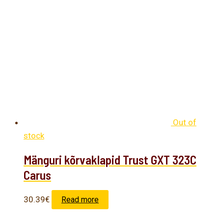
Out of
stock
Mänguri kõrvaklapid Trust GXT 323C
Carus
30.39
€
Read more