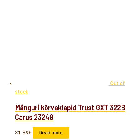
Out of
stock
Mänguri kõrvaklapid Trust GXT 322B
Carus 23249
31.39
€
Read more