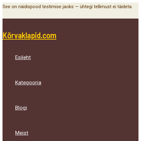
Main
Menu
Menu
Menu
Skip
See on näidispood testimise jaoks — ühtegi tellimust ei täideta.
Menu
Toggle
Toggle
Toggle
to
content
Kõrvaklapid.com
Esileht
Kategooria
Blogi
Meist