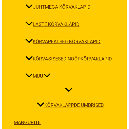
JUHTMEGA KÕRVAKLAPID
LASTE KÕRVAKLAPID
KÕRVAPEALSED KÕRVAKLAPID
KÕRVASISESED NÖÖPKÕRVAKLAPID
MUU
KÕRVAKLAPPDE ÜMBRISED
MÄNGURITE