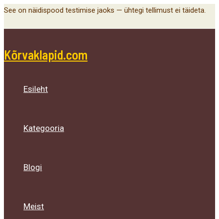
Main
Menu
Menu
Menu
Skip
See on näidispood testimise jaoks — ühtegi tellimust ei täideta.
Menu
Toggle
Toggle
Toggle
to
content
Kõrvaklapid.com
Esileht
Kategooria
Blogi
Meist