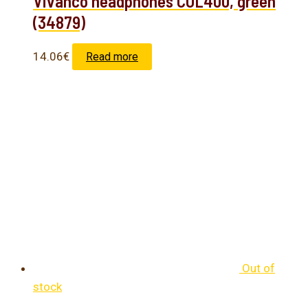
Vivanco headphones COL400, green
(34879)
14.06
€
Read more
Out of
stock