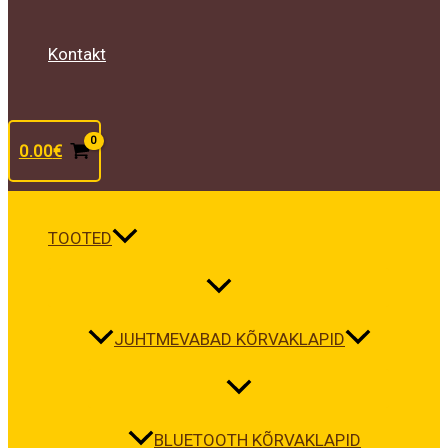
Kontakt
0.00
€
TOOTED
JUHTMEVABAD KÕRVAKLAPID
BLUETOOTH KÕRVAKLAPID