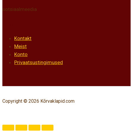
sotsiaalmeedia
Info
Kontakt
Meist
Konto
Privaatsustingimused
Copyright © 2026 Kõrvaklapid.com