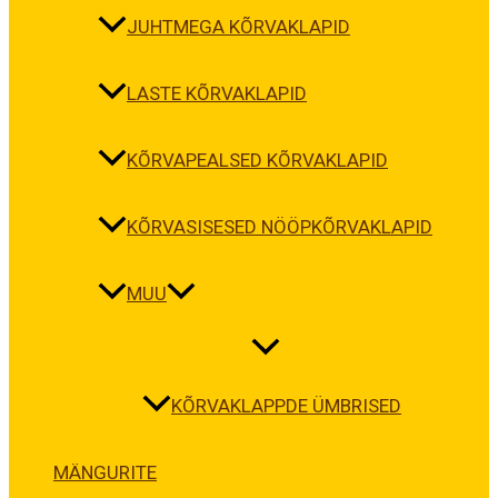
JUHTMEGA KÕRVAKLAPID
LASTE KÕRVAKLAPID
KÕRVAPEALSED KÕRVAKLAPID
KÕRVASISESED NÖÖPKÕRVAKLAPID
MUU
KÕRVAKLAPPDE ÜMBRISED
MÄNGURITE