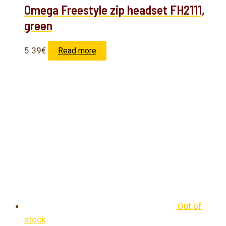
Omega Freestyle zip headset FH2111,
green
5.39
€
Read more
Out of
stock