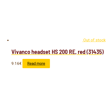
Out of stock
Vivanco headset HS 200 RE, red (31435)
9.16
€
Read more