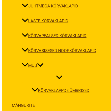
JUHTMEGA KÕRVAKLAPID
LASTE KÕRVAKLAPID
KÕRVAPEALSED KÕRVAKLAPID
KÕRVASISESED NÖÖPKÕRVAKLAPID
MUU
KÕRVAKLAPPDE ÜMBRISED
MÄNGURITE