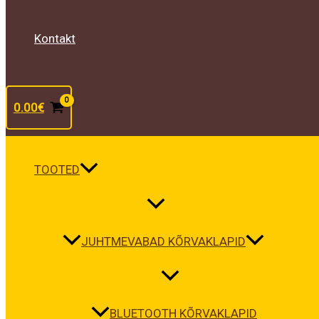
Kontakt
0.00
€
TOOTED
JUHTMEVABAD KÕRVAKLAPID
BLUETOOTH KÕRVAKLAPID