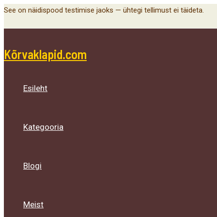
Menu
Menu
Menu
Skip
See on näidispood testimise jaoks — ühtegi tellimust ei täideta.
Toggle
Toggle
Toggle
to
content
Kõrvaklapid.com
Esileht
Kategooria
Blogi
Meist