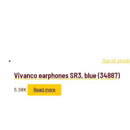
Out of stock
Vivanco earphones SR3, blue (34887)
5.38
€
Read more