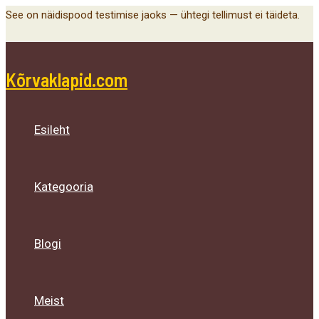
Main
Menu
Menu
Menu
Skip
See on näidispood testimise jaoks — ühtegi tellimust ei täideta.
Menu
Toggle
Toggle
Toggle
to
content
Kõrvaklapid.com
Esileht
Kategooria
Blogi
Meist