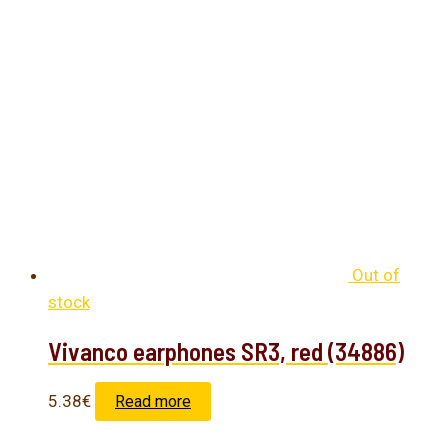
Out of
stock
Vivanco earphones SR3, red (34886)
5.38
€
Read more