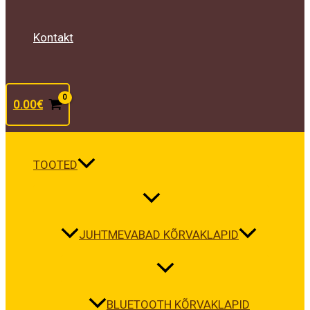
Kontakt
0.00
€
TOOTED
JUHTMEVABAD KÕRVAKLAPID
BLUETOOTH KÕRVAKLAPID