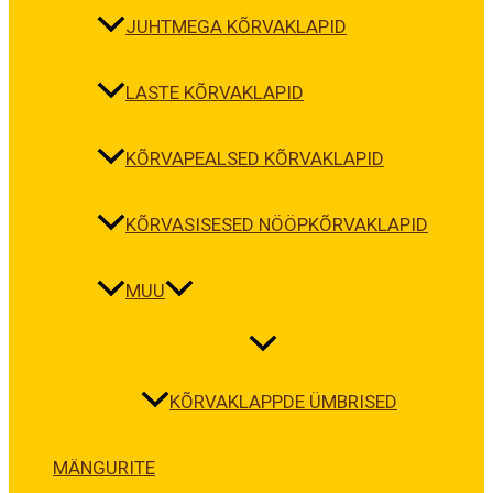
JUHTMEGA KÕRVAKLAPID
LASTE KÕRVAKLAPID
KÕRVAPEALSED KÕRVAKLAPID
KÕRVASISESED NÖÖPKÕRVAKLAPID
MUU
KÕRVAKLAPPDE ÜMBRISED
MÄNGURITE