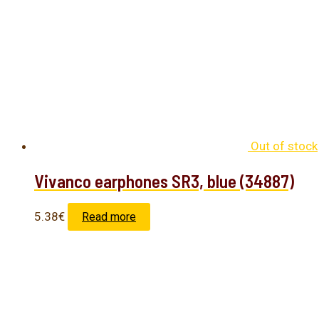
Out of stock
Vivanco earphones SR3, blue (34887)
5.38
€
Read more