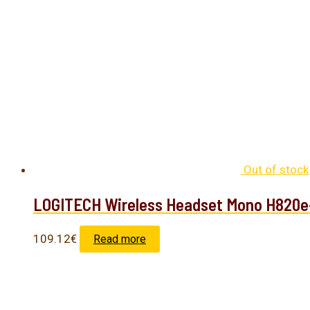
Out of stock
LOGITECH Wireless Headset Mono H82
109.12
€
Read more