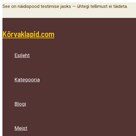
Menu
Menu
Menu
Skip
See on näidispood testimise jaoks — ühtegi tellimust ei täideta.
Toggle
Toggle
Toggle
to
content
Kõrvaklapid.com
Esileht
Kategooria
Blogi
Meist