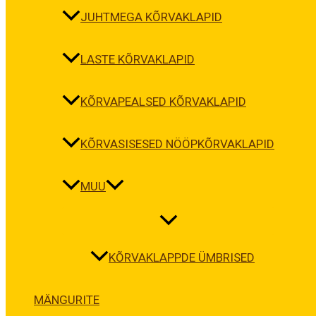
JUHTMEGA KÕRVAKLAPID
LASTE KÕRVAKLAPID
KÕRVAPEALSED KÕRVAKLAPID
KÕRVASISESED NÖÖPKÕRVAKLAPID
MUU
KÕRVAKLAPPDE ÜMBRISED
MÄNGURITE