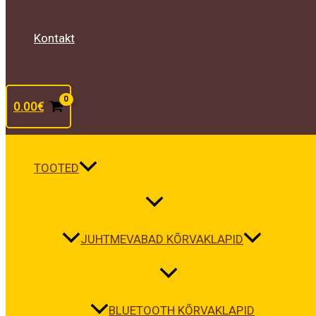
Kontakt
0.00
€
TOOTED
JUHTMEVABAD KÕRVAKLAPID
BLUETOOTH KÕRVAKLAPID