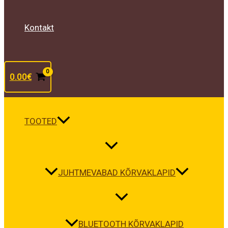
Kontakt
0.00
€
TOOTED
JUHTMEVABAD KÕRVAKLAPID
BLUETOOTH KÕRVAKLAPID