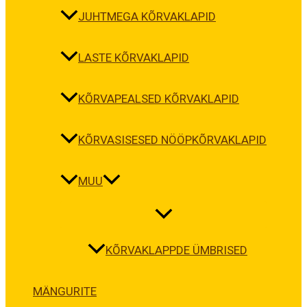
JUHTMEGA KÕRVAKLAPID
LASTE KÕRVAKLAPID
KÕRVAPEALSED KÕRVAKLAPID
KÕRVASISESED NÖÖPKÕRVAKLAPID
MUU
KÕRVAKLAPPDE ÜMBRISED
MÄNGURITE