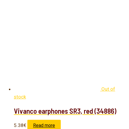
Out of
stock
Vivanco earphones SR3, red (34886)
5.38
€
Read more