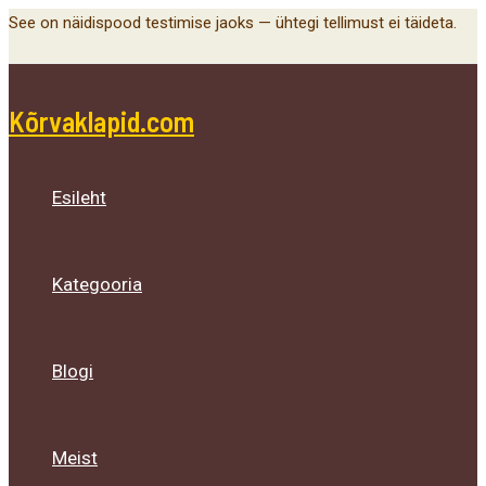
Main
Menu
Menu
Menu
Skip
See on näidispood testimise jaoks — ühtegi tellimust ei täideta.
Menu
Toggle
Toggle
Toggle
to
content
Kõrvaklapid.com
Esileht
Kategooria
Blogi
Meist