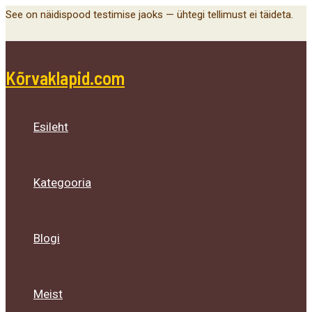
Main
Menu
Menu
Menu
Skip
See on näidispood testimise jaoks — ühtegi tellimust ei täideta.
Menu
Toggle
Toggle
Toggle
to
content
Kõrvaklapid.com
Esileht
Kategooria
Blogi
Meist