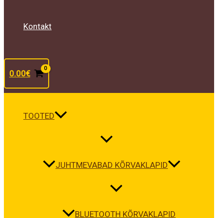
Kontakt
0.00
€
TOOTED
JUHTMEVABAD KÕRVAKLAPID
BLUETOOTH KÕRVAKLAPID