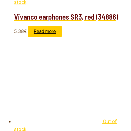
stock
Vivanco earphones SR3, red (34886)
5.38
€
Read more
Out of
stock