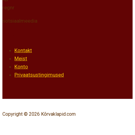
regnr
sotsiaalmeedia
Info
Kontakt
Meist
Konto
Privaatsustingimused
Copyright © 2026 Kõrvaklapid.com