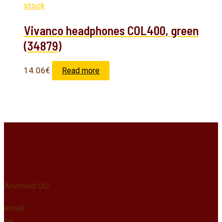
stock
Vivanco headphones COL400, green
(34879)
14.06
€
Read more
Kontakt
Andmed OÜ
email
tel