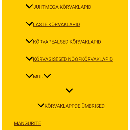
JUHTMEGA KÕRVAKLAPID
LASTE KÕRVAKLAPID
KÕRVAPEALSED KÕRVAKLAPID
KÕRVASISESED NÖÖPKÕRVAKLAPID
MUU
KÕRVAKLAPPDE ÜMBRISED
MÄNGURITE