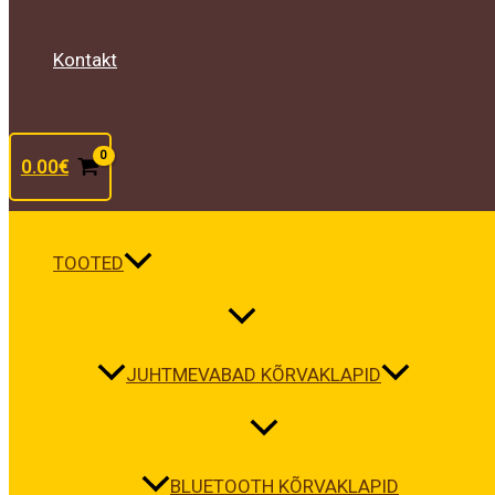
Kontakt
0.00
€
TOOTED
JUHTMEVABAD KÕRVAKLAPID
BLUETOOTH KÕRVAKLAPID