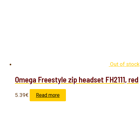
Out of stock
Omega Freestyle zip headset FH2111, red
5.39
€
Read more