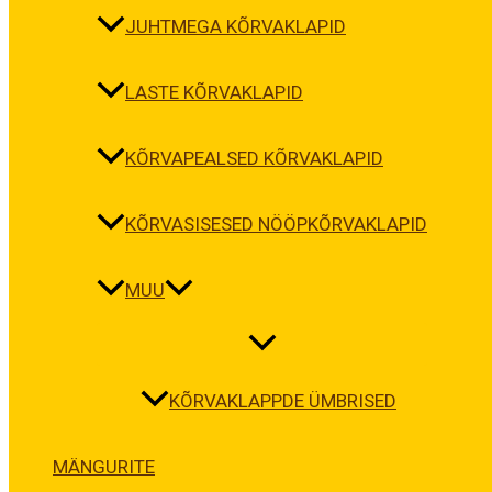
JUHTMEGA KÕRVAKLAPID
LASTE KÕRVAKLAPID
KÕRVAPEALSED KÕRVAKLAPID
KÕRVASISESED NÖÖPKÕRVAKLAPID
MUU
KÕRVAKLAPPDE ÜMBRISED
MÄNGURITE