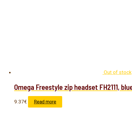
Out of stock
Omega Freestyle zip headset FH2111, blu
9.37
€
Read more