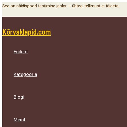
Menu
Menu
Menu
Skip
See on näidispood testimise jaoks — ühtegi tellimust ei täideta.
Toggle
Toggle
Toggle
to
content
Kõrvaklapid.com
Esileht
Kategooria
Blogi
Meist