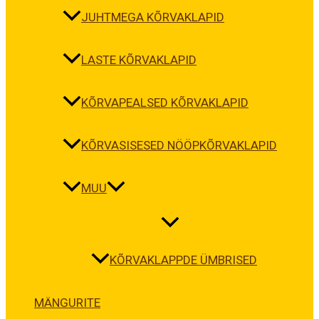
JUHTMEGA KÕRVAKLAPID
LASTE KÕRVAKLAPID
KÕRVAPEALSED KÕRVAKLAPID
KÕRVASISESED NÖÖPKÕRVAKLAPID
MUU
KÕRVAKLAPPDE ÜMBRISED
MÄNGURITE