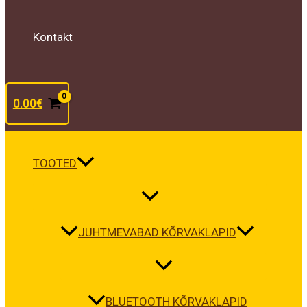
Kontakt
0.00
€
TOOTED
JUHTMEVABAD KÕRVAKLAPID
BLUETOOTH KÕRVAKLAPID