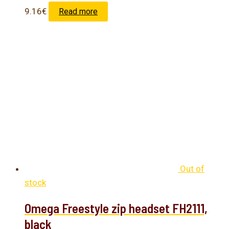
9.16
€
Read more
Out of
stock
Omega Freestyle zip headset FH2111,
black