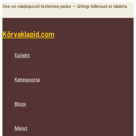
Main
Menu
Menu
Menu
Skip
See on näidispood testimise jaoks — ühtegi tellimust ei täideta.
Menu
Toggle
Toggle
Toggle
to
content
Kõrvaklapid.com
Esileht
Kategooria
Blogi
Meist