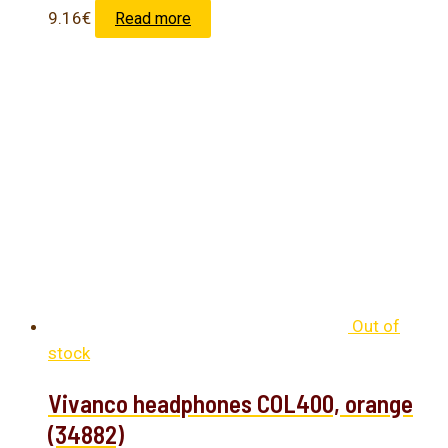
9.16
€
Read more
Out of
stock
Vivanco headphones COL400, orange
(34882)