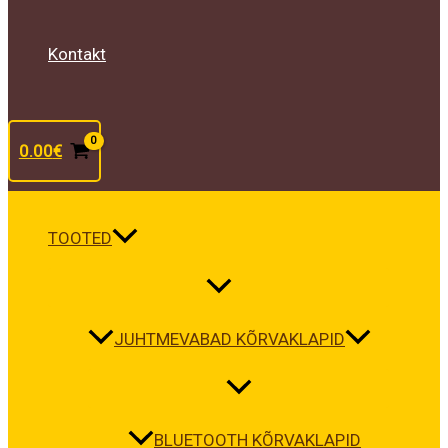
Kontakt
0.00
€
TOOTED
JUHTMEVABAD KÕRVAKLAPID
BLUETOOTH KÕRVAKLAPID