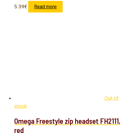
5.39
€
Read more
Out of
stock
Omega Freestyle zip headset FH2111,
red