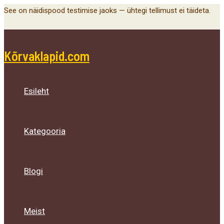
Main
Menu
Menu
Menu
Skip
See on näidispood testimise jaoks — ühtegi tellimust ei täideta.
Menu
Toggle
Toggle
Toggle
to
content
Kõrvaklapid.com
Esileht
Kategooria
Blogi
Meist