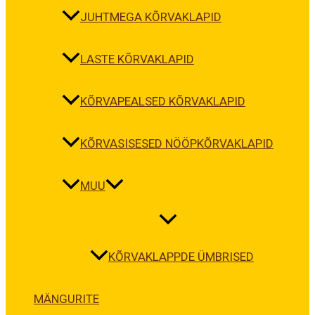
JUHTMEGA KÕRVAKLAPID
LASTE KÕRVAKLAPID
KÕRVAPEALSED KÕRVAKLAPID
KÕRVASISESED NÖÖPKÕRVAKLAPID
MUU
KÕRVAKLAPPDE ÜMBRISED
MÄNGURITE