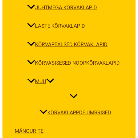
JUHTMEGA KÕRVAKLAPID
LASTE KÕRVAKLAPID
KÕRVAPEALSED KÕRVAKLAPID
KÕRVASISESED NÖÖPKÕRVAKLAPID
MUU
KÕRVAKLAPPDE ÜMBRISED
MÄNGURITE