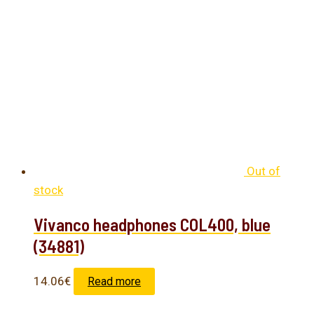
Out of
stock
Vivanco headphones COL400, blue
(34881)
14.06
€
Read more