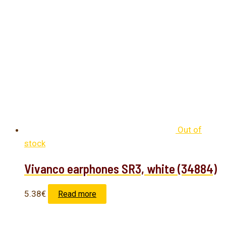
Out of
stock
Vivanco earphones SR3, white (34884)
5.38
€
Read more