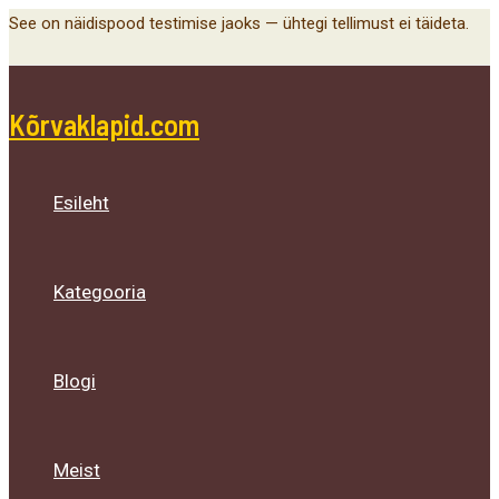
Main
Menu
Menu
Menu
Skip
See on näidispood testimise jaoks — ühtegi tellimust ei täideta.
Menu
Toggle
Toggle
Toggle
to
content
Kõrvaklapid.com
Esileht
Kategooria
Blogi
Meist