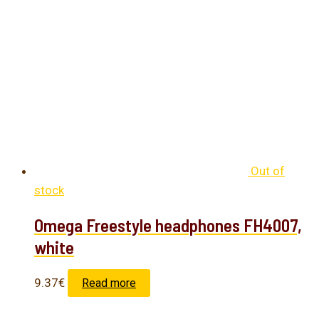
Out of
stock
Omega Freestyle headphones FH4007,
white
9.37
€
Read more