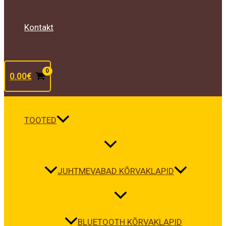
Kontakt
0.00
€
TOOTED
JUHTMEVABAD KÕRVAKLAPID
BLUETOOTH KÕRVAKLAPID