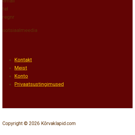
email
tel
regnr
sotsiaalmeedia
Info
Kontakt
Meist
Konto
Privaatsustingimused
Copyright © 2026 Kõrvaklapid.com