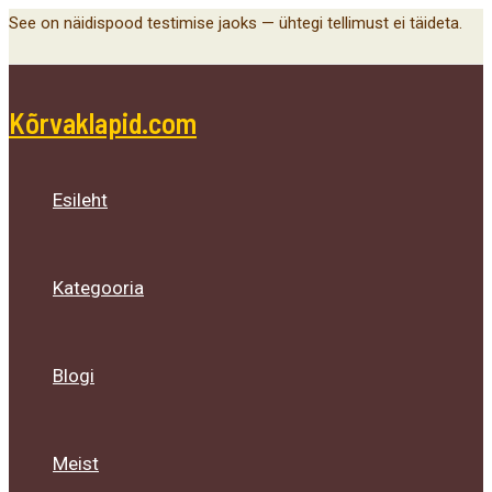
Main
Menu
Menu
Menu
Skip
See on näidispood testimise jaoks — ühtegi tellimust ei täideta.
Menu
Toggle
Toggle
Toggle
to
content
Kõrvaklapid.com
Esileht
Kategooria
Blogi
Meist