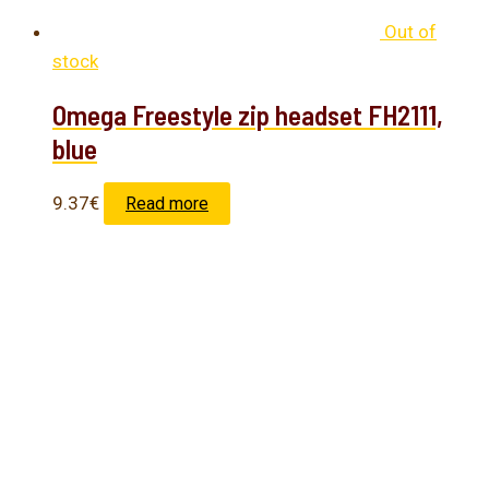
Out of
stock
Omega Freestyle zip headset FH2111,
blue
9.37
€
Read more