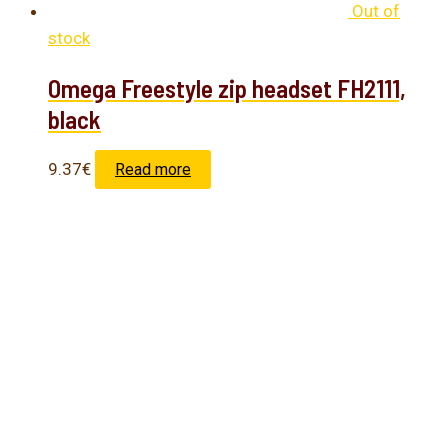
Out of
stock
Omega Freestyle zip headset FH2111,
black
9.37
€
Read more