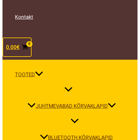
Kontakt
0.00
€
TOOTED
JUHTMEVABAD KÕRVAKLAPID
BLUETOOTH KÕRVAKLAPID