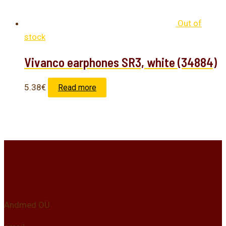
Out of
stock
Vivanco earphones SR3, white (34884)
5.38
€
Read more
Kontakt
Andmed OÜ