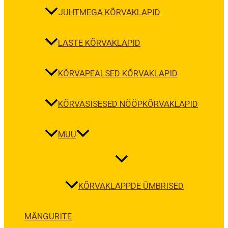
JUHTMEGA KÕRVAKLAPID
LASTE KÕRVAKLAPID
KÕRVAPEALSED KÕRVAKLAPID
KÕRVASISESED NÖÖPKÕRVAKLAPID
MUU
KÕRVAKLAPPDE ÜMBRISED
MÄNGURITE