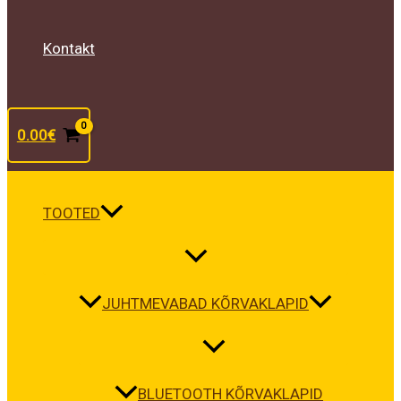
Kontakt
0.00
€
TOOTED
JUHTMEVABAD KÕRVAKLAPID
BLUETOOTH KÕRVAKLAPID