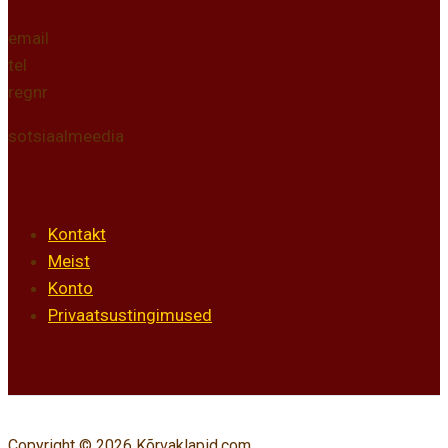
email
tel
regnr
sotsiaalmeedia
Info
Kontakt
Meist
Konto
Privaatsustingimused
Copyright © 2026 Kõrvaklapid.com