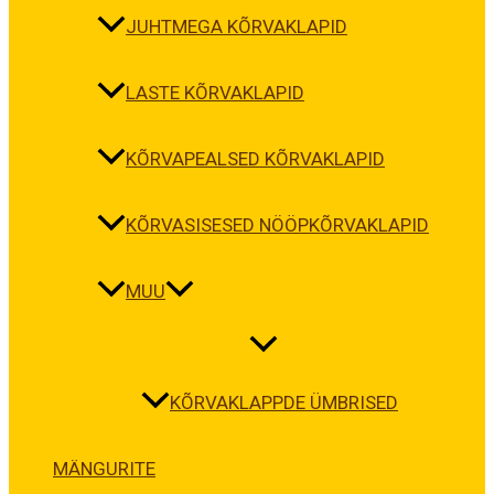
JUHTMEGA KÕRVAKLAPID
LASTE KÕRVAKLAPID
KÕRVAPEALSED KÕRVAKLAPID
KÕRVASISESED NÖÖPKÕRVAKLAPID
MUU
KÕRVAKLAPPDE ÜMBRISED
MÄNGURITE