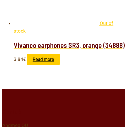
Out of
stock
Vivanco earphones SR3, orange (34888)
3.84
€
Read more
Kontakt
Andmed OÜ