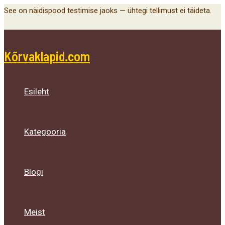
Main
Menu
Menu
Menu
Skip
See on näidispood testimise jaoks — ühtegi tellimust ei täideta.
Menu
Toggle
Toggle
Toggle
to
content
Kõrvaklapid.com
Esileht
Kategooria
Blogi
Meist