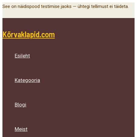
Main
Menu
Menu
Menu
Skip
See on näidispood testimise jaoks — ühtegi tellimust ei täideta.
Menu
Toggle
Toggle
Toggle
to
content
Kõrvaklapid.com
Esileht
Kategooria
Blogi
Meist