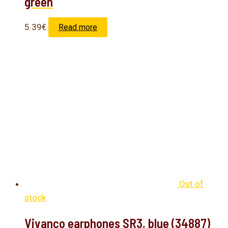
green
5.39
€
Read more
Out of
stock
Vivanco earphones SR3, blue (34887)