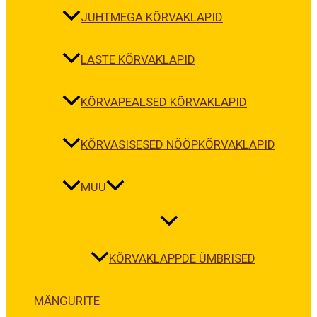
JUHTMEGA KÕRVAKLAPID
LASTE KÕRVAKLAPID
KÕRVAPEALSED KÕRVAKLAPID
KÕRVASISESED NÖÖPKÕRVAKLAPID
MUU
KÕRVAKLAPPDE ÜMBRISED
MÄNGURITE