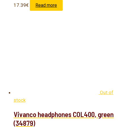
17.39
€
Read more
Out of
stock
Vivanco headphones COL400, green
(34879)