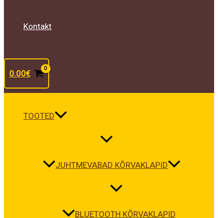
Kontakt
0.00
€
TOOTED
JUHTMEVABAD KÕRVAKLAPID
BLUETOOTH KÕRVAKLAPID