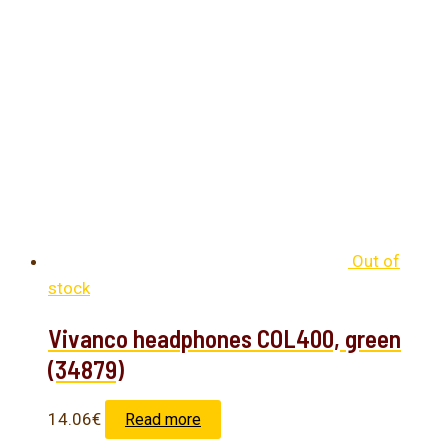
Out of
stock
Vivanco headphones COL400, green
(34879)
14.06
€
Read more