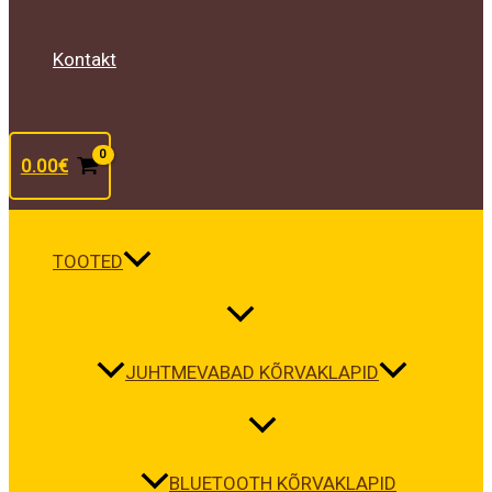
Kontakt
0.00
€
TOOTED
JUHTMEVABAD KÕRVAKLAPID
BLUETOOTH KÕRVAKLAPID