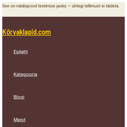
Main
Menu
Menu
Menu
Skip
See on näidispood testimise jaoks — ühtegi tellimust ei täideta.
Menu
Toggle
Toggle
Toggle
to
content
Kõrvaklapid.com
Esileht
Kategooria
Blogi
Meist