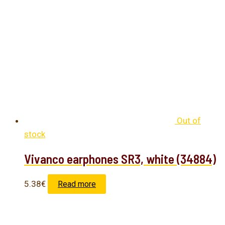
Out of
stock
Vivanco earphones SR3, white (34884)
5.38
€
Read more