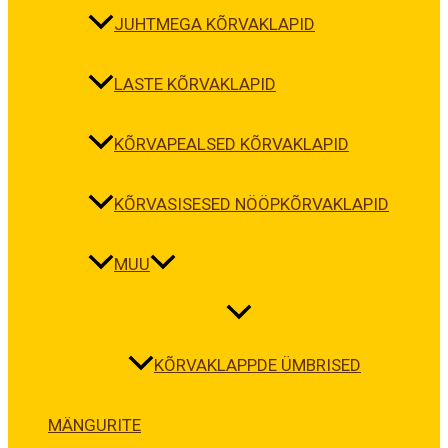
JUHTMEGA KÕRVAKLAPID
LASTE KÕRVAKLAPID
KÕRVAPEALSED KÕRVAKLAPID
KÕRVASISESED NÖÖPKÕRVAKLAPID
MUU
KÕRVAKLAPPDE ÜMBRISED
MÄNGURITE