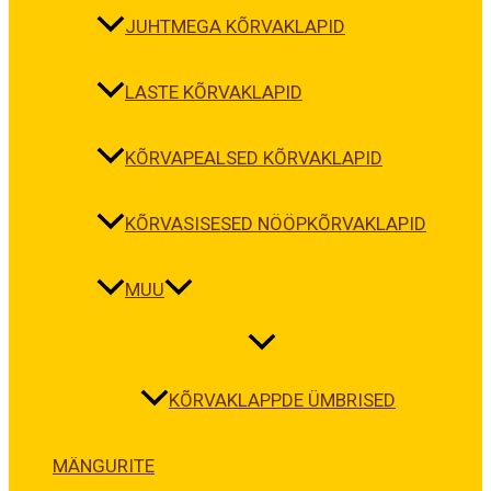
JUHTMEGA KÕRVAKLAPID
LASTE KÕRVAKLAPID
KÕRVAPEALSED KÕRVAKLAPID
KÕRVASISESED NÖÖPKÕRVAKLAPID
MUU
KÕRVAKLAPPDE ÜMBRISED
MÄNGURITE