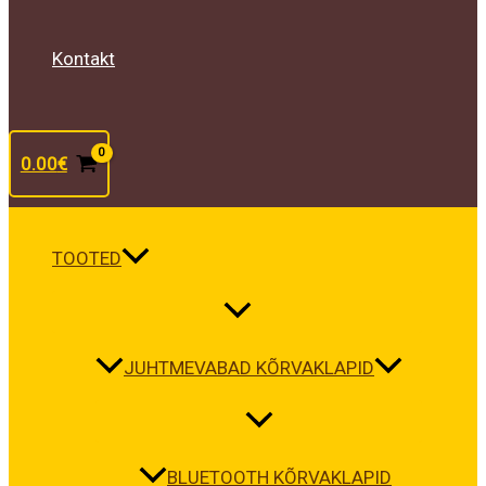
Kontakt
0.00
€
TOOTED
JUHTMEVABAD KÕRVAKLAPID
BLUETOOTH KÕRVAKLAPID