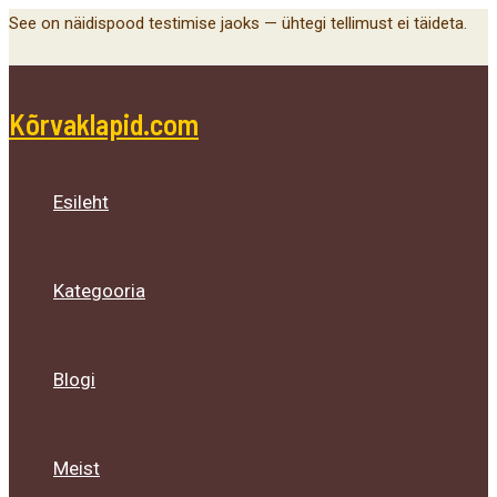
Main
Menu
Menu
Menu
Skip
See on näidispood testimise jaoks — ühtegi tellimust ei täideta.
Menu
Toggle
Toggle
Toggle
to
content
Kõrvaklapid.com
Esileht
Kategooria
Blogi
Meist