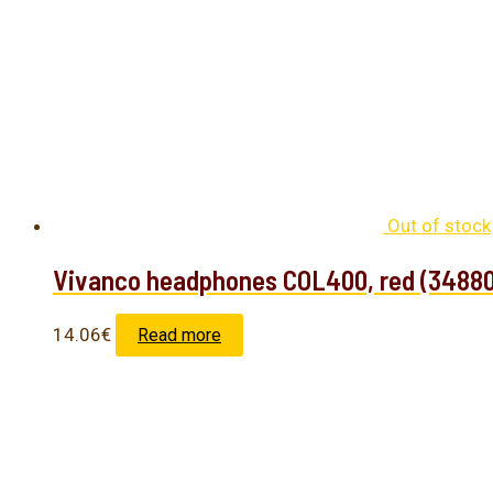
Out of stock
Vivanco headphones COL400, red (34880
14.06
€
Read more