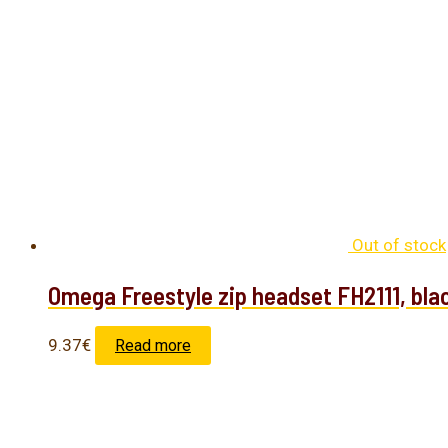
Out of stock
Omega Freestyle zip headset FH2111, bla
9.37
€
Read more