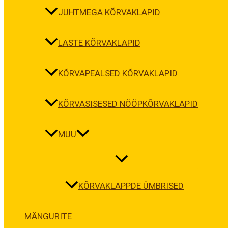
JUHTMEGA KÕRVAKLAPID
LASTE KÕRVAKLAPID
KÕRVAPEALSED KÕRVAKLAPID
KÕRVASISESED NÖÖPKÕRVAKLAPID
MUU
KÕRVAKLAPPDE ÜMBRISED
MÄNGURITE