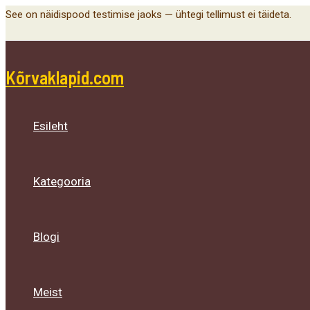
Menu
Menu
Menu
Skip
See on näidispood testimise jaoks — ühtegi tellimust ei täideta.
Toggle
Toggle
Toggle
to
content
Kõrvaklapid.com
Esileht
Kategooria
Blogi
Meist