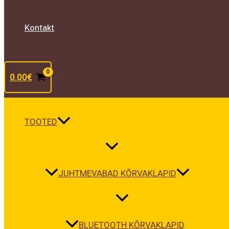
Kontakt
0.00
€
TOOTED
JUHTMEVABAD KÕRVAKLAPID
BLUETOOTH KÕRVAKLAPID