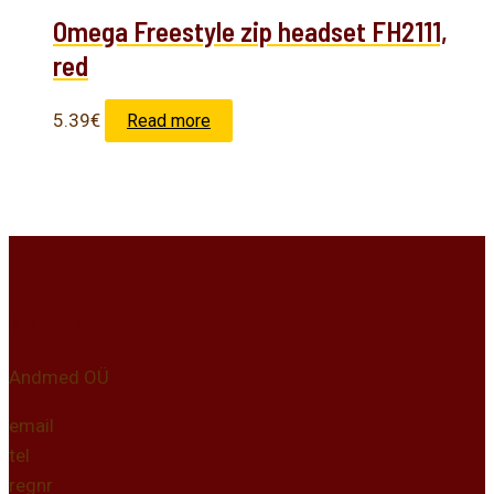
Omega Freestyle zip headset FH2111,
red
5.39
€
Read more
Kontakt
Andmed OÜ
email
tel
regnr