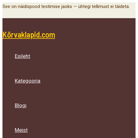
Main
Menu
Menu
Menu
Skip
See on näidispood testimise jaoks — ühtegi tellimust ei täideta.
Menu
Toggle
Toggle
Toggle
to
content
Kõrvaklapid.com
Esileht
Kategooria
Blogi
Meist