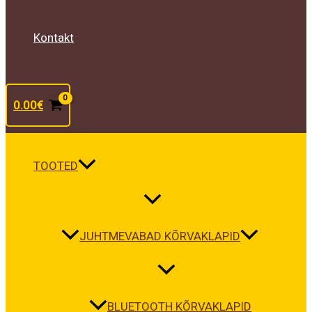
Kontakt
0.00
€
TOOTED
JUHTMEVABAD KÕRVAKLAPID
BLUETOOTH KÕRVAKLAPID