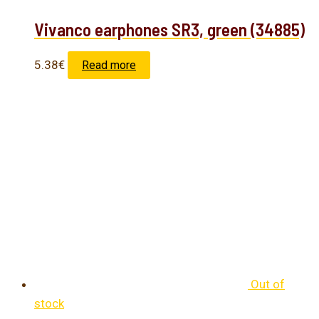
Vivanco earphones SR3, green (34885)
5.38
€
Read more
Out of
stock