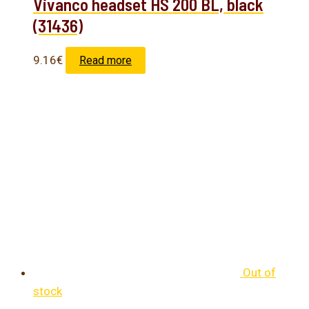
Vivanco headset HS 200 BL, black
(31436)
9.16
€
Read more
Out of
stock