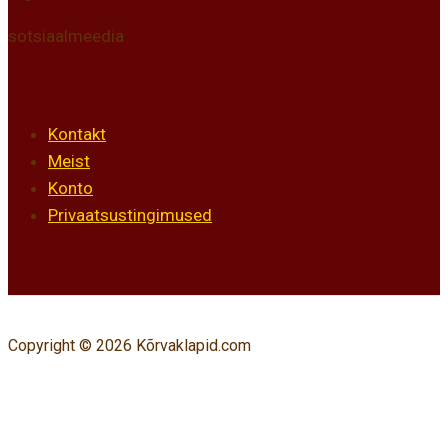
sotsiaalmeedia
Info
Kontakt
Meist
Konto
Privaatsustingimused
Copyright © 2026 Kõrvaklapid.com