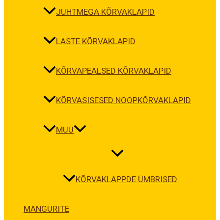
JUHTMEGA KÕRVAKLAPID
LASTE KÕRVAKLAPID
KÕRVAPEALSED KÕRVAKLAPID
KÕRVASISESED NÖÖPKÕRVAKLAPID
MUU
KÕRVAKLAPPDE ÜMBRISED
MÄNGURITE