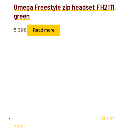
Omega Freestyle zip headset FH2111,
green
5.39
€
Read more
Out of
stock