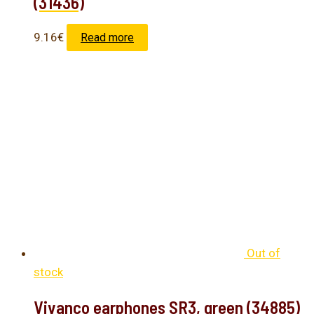
(31436)
9.16
€
Read more
Out of
stock
Vivanco earphones SR3, green (34885)