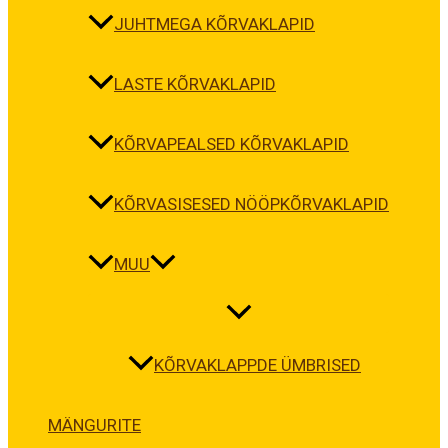
JUHTMEGA KÕRVAKLAPID
LASTE KÕRVAKLAPID
KÕRVAPEALSED KÕRVAKLAPID
KÕRVASISESED NÖÖPKÕRVAKLAPID
MUU
KÕRVAKLAPPDE ÜMBRISED
MÄNGURITE