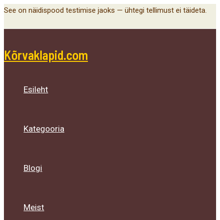
Main
Menu
Menu
Menu
Skip
See on näidispood testimise jaoks — ühtegi tellimust ei täideta.
Menu
Toggle
Toggle
Toggle
to
content
Kõrvaklapid.com
Esileht
Kategooria
Blogi
Meist