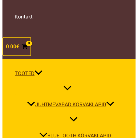
Kontakt
0.00
€
TOOTED
JUHTMEVABAD KÕRVAKLAPID
BLUETOOTH KÕRVAKLAPID