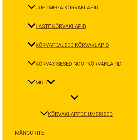
JUHTMEGA KÕRVAKLAPID
LASTE KÕRVAKLAPID
KÕRVAPEALSED KÕRVAKLAPID
KÕRVASISESED NÖÖPKÕRVAKLAPID
MUU
KÕRVAKLAPPDE ÜMBRISED
MÄNGURITE