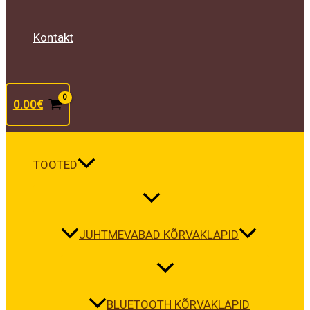
Kontakt
0.00
€
TOOTED
JUHTMEVABAD KÕRVAKLAPID
BLUETOOTH KÕRVAKLAPID