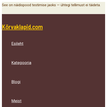
Main
Menu
Menu
Menu
Skip
See on näidispood testimise jaoks — ühtegi tellimust ei täideta.
Menu
Toggle
Toggle
Toggle
to
content
Kõrvaklapid.com
Esileht
Kategooria
Blogi
Meist