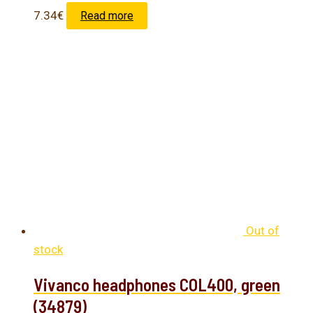
7.34
€
Read more
Out of
stock
Vivanco headphones COL400, green
(34879)