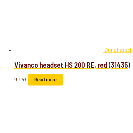
Out of stock
Vivanco headset HS 200 RE, red (31435)
9.16
€
Read more