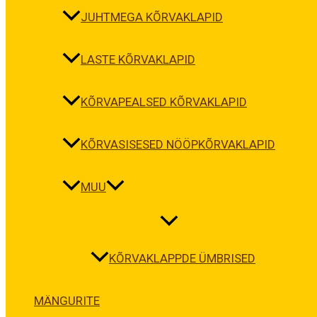
JUHTMEGA KÕRVAKLAPID
LASTE KÕRVAKLAPID
KÕRVAPEALSED KÕRVAKLAPID
KÕRVASISESED NÖÖPKÕRVAKLAPID
MUU
KÕRVAKLAPPDE ÜMBRISED
MÄNGURITE