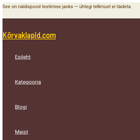
Menu
Menu
Menu
Skip
See on näidispood testimise jaoks — ühtegi tellimust ei täideta.
Toggle
Toggle
Toggle
to
content
Kõrvaklapid.com
Esileht
Kategooria
Blogi
Meist