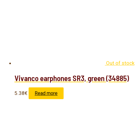
Out of stock
Vivanco earphones SR3, green (34885)
5.38
€
Read more