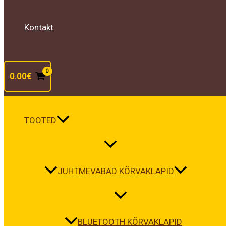
Kontakt
0.00
€
TOOTED
JUHTMEVABAD KÕRVAKLAPID
BLUETOOTH KÕRVAKLAPID