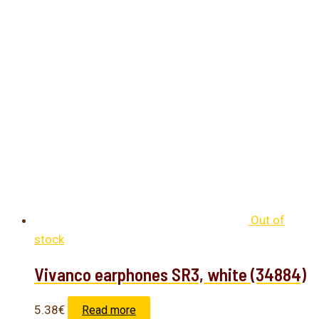
Out of
stock
Vivanco earphones SR3, white (34884)
5.38
€
Read more