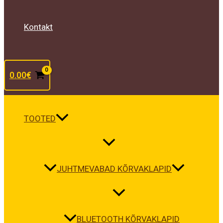
Kontakt
0.00
€
TOOTED
JUHTMEVABAD KÕRVAKLAPID
BLUETOOTH KÕRVAKLAPID