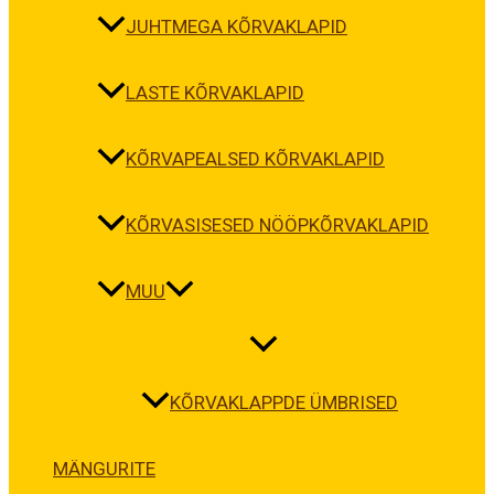
JUHTMEGA KÕRVAKLAPID
LASTE KÕRVAKLAPID
KÕRVAPEALSED KÕRVAKLAPID
KÕRVASISESED NÖÖPKÕRVAKLAPID
MUU
KÕRVAKLAPPDE ÜMBRISED
MÄNGURITE