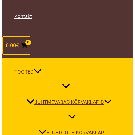
Kontakt
0.00
€
TOOTED
JUHTMEVABAD KÕRVAKLAPID
BLUETOOTH KÕRVAKLAPID