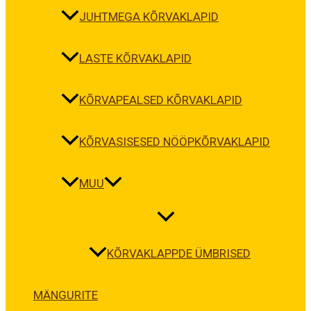
JUHTMEGA KÕRVAKLAPID
LASTE KÕRVAKLAPID
KÕRVAPEALSED KÕRVAKLAPID
KÕRVASISESED NÖÖPKÕRVAKLAPID
MUU
KÕRVAKLAPPDE ÜMBRISED
MÄNGURITE