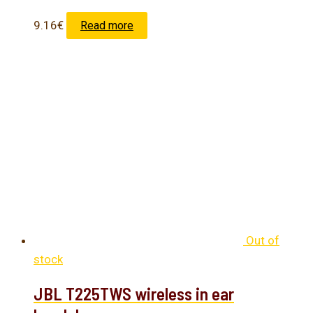
9.16
€
Read more
Out of
stock
JBL T225TWS wireless in ear