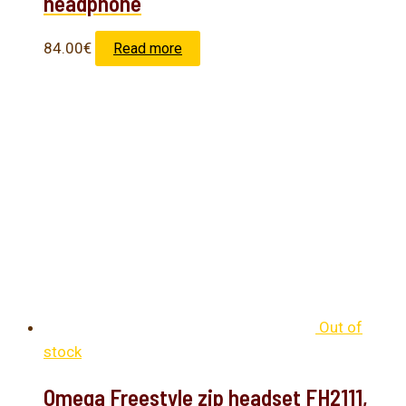
headphone
84.00
€
Read more
Out of
stock
Omega Freestyle zip headset FH2111,