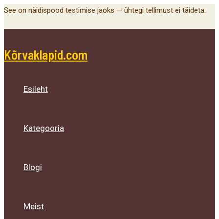
Main
Menu
Menu
Menu
Skip
See on näidispood testimise jaoks — ühtegi tellimust ei täideta.
Menu
Toggle
Toggle
Toggle
to
content
Kõrvaklapid.com
Esileht
Kategooria
Blogi
Meist