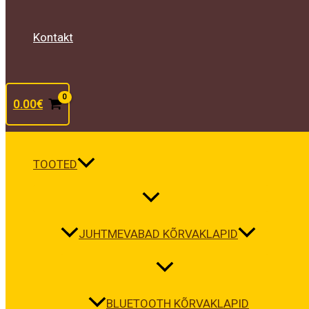
Kontakt
0.00
€
TOOTED
JUHTMEVABAD KÕRVAKLAPID
BLUETOOTH KÕRVAKLAPID