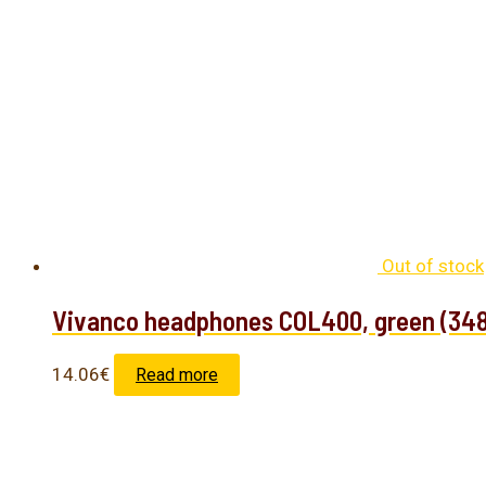
Out of stock
Vivanco headphones COL400, green (34
14.06
€
Read more