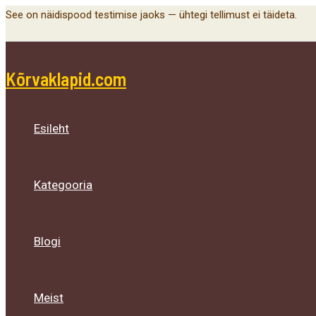
Menu
Menu
Menu
Skip
See on näidispood testimise jaoks — ühtegi tellimust ei täideta.
Toggle
Toggle
Toggle
to
content
Kõrvaklapid.com
Esileht
Kategooria
Blogi
Meist