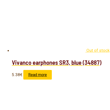
Out of stock
Vivanco earphones SR3, blue (34887)
5.38
€
Read more