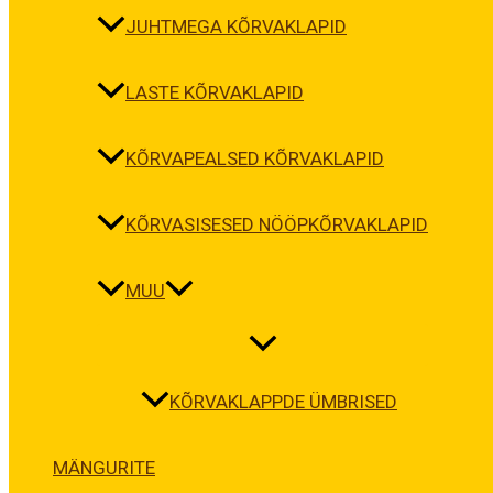
JUHTMEGA KÕRVAKLAPID
LASTE KÕRVAKLAPID
KÕRVAPEALSED KÕRVAKLAPID
KÕRVASISESED NÖÖPKÕRVAKLAPID
MUU
KÕRVAKLAPPDE ÜMBRISED
MÄNGURITE