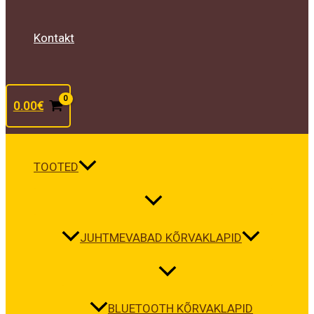
Kontakt
0.00
€
TOOTED
JUHTMEVABAD KÕRVAKLAPID
BLUETOOTH KÕRVAKLAPID