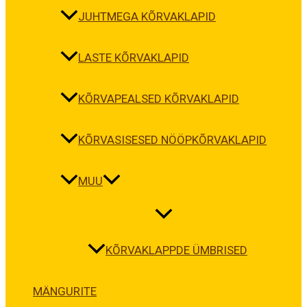
JUHTMEGA KÕRVAKLAPID
LASTE KÕRVAKLAPID
KÕRVAPEALSED KÕRVAKLAPID
KÕRVASISESED NÖÖPKÕRVAKLAPID
MUU
KÕRVAKLAPPDE ÜMBRISED
MÄNGURITE