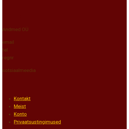
Kontakt
Andmed OÜ
email
tel
regnr
sotsiaalmeedia
Info
Kontakt
Meist
Konto
Privaatsustingimused