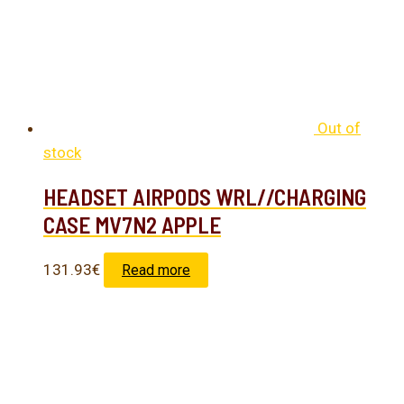
Out of
stock
HEADSET AIRPODS WRL//CHARGING
CASE MV7N2 APPLE
131.93
€
Read more