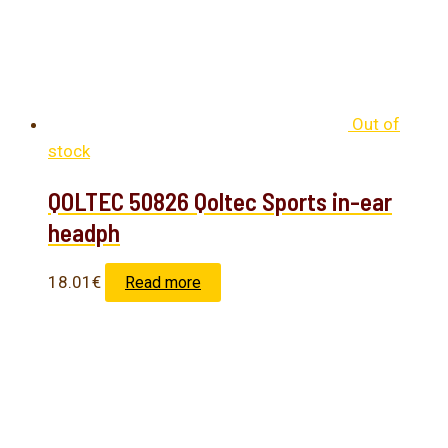
Out of
stock
QOLTEC 50826 Qoltec Sports in-ear
headph
18.01
€
Read more