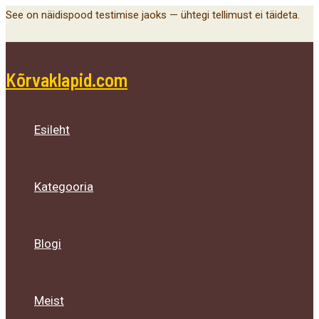
Main
Menu
Menu
Menu
Skip
See on näidispood testimise jaoks — ühtegi tellimust ei täideta.
Menu
Toggle
Toggle
Toggle
to
content
Kõrvaklapid.com
Esileht
Kategooria
Blogi
Meist