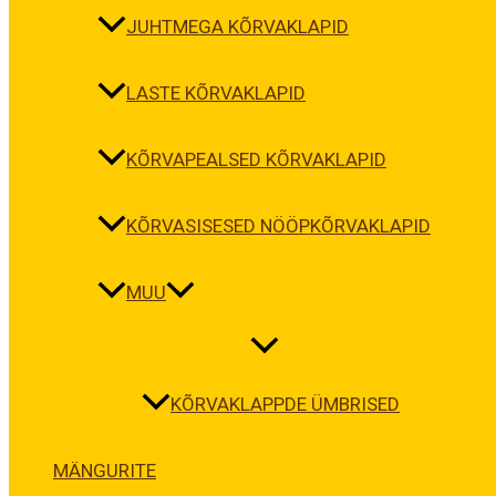
JUHTMEGA KÕRVAKLAPID
LASTE KÕRVAKLAPID
KÕRVAPEALSED KÕRVAKLAPID
KÕRVASISESED NÖÖPKÕRVAKLAPID
MUU
KÕRVAKLAPPDE ÜMBRISED
MÄNGURITE