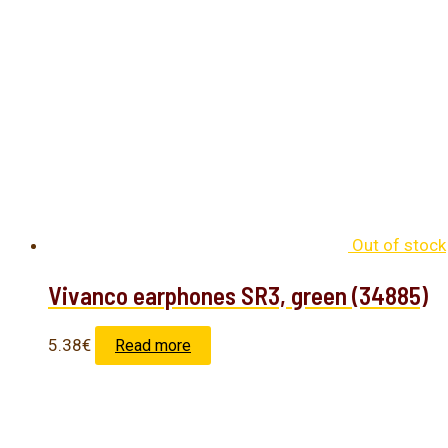
Out of stock
Vivanco earphones SR3, green (34885)
5.38
€
Read more