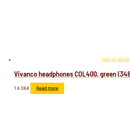
Out of stock
Vivanco headphones COL400, green (34
14.06
€
Read more