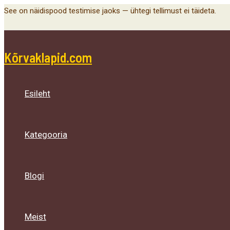
Menu
Menu
Menu
Skip
See on näidispood testimise jaoks — ühtegi tellimust ei täideta.
Toggle
Toggle
Toggle
to
content
Kõrvaklapid.com
Esileht
Kategooria
Blogi
Meist