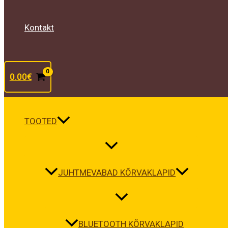
Kontakt
0.00
€
TOOTED
JUHTMEVABAD KÕRVAKLAPID
BLUETOOTH KÕRVAKLAPID